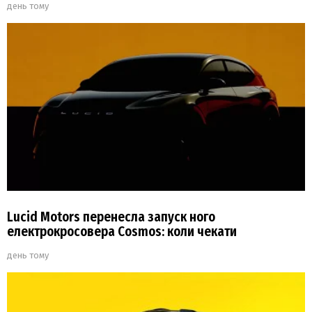
день тому
Lucid Motors перенесла запуск ного
електрокросовера Cosmos: коли чекати
день тому