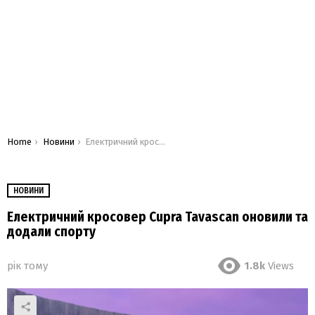
You are here:
Home
Новини
Електричний кросовер Cupra Tavascan оновили та додали спорту
НОВИНИ
Електричний кросовер Cupra Tavascan оновили та
додали спорту
рік тому
1.8k
Views