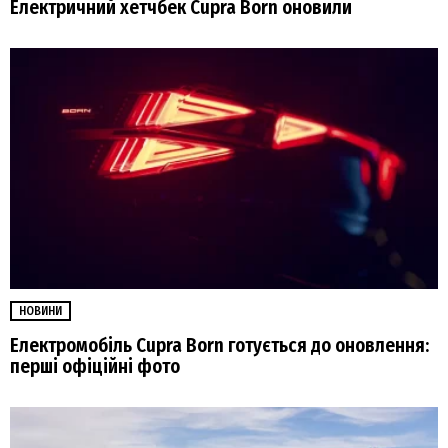
Електричний хетчбек Cupra Born оновили
НОВИНИ
Електромобіль Cupra Born готується до оновлення:
перші офіційні фото