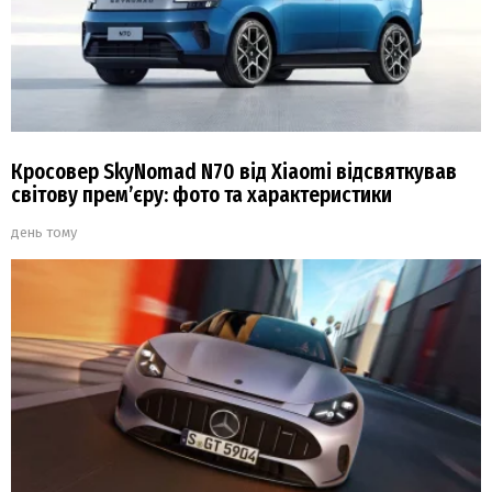
Кросовер SkyNomad N70 від Xiaomi відсвяткував
світову прем’єру: фото та характеристики
день тому