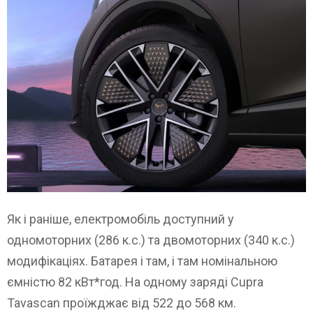
Як і раніше, електромобіль доступний у
одномоторних (286 к.с.) та двомоторних (340 к.с.)
модифікаціях. Батарея і там, і там номінальною
ємністю 82 кВт*год. На одному заряді Cupra
Tavascan проїжджає від 522 до 568 км.