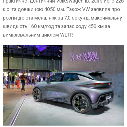
практично ідентичний Volkswagen ID. 2all з його 226
к.с. та довжиною 4050 мм. Також VW заявляв про
розгін до ста менш ніж за 7,0 секунд, максимальну
швидкість 160 км/год та запас ходу 450 км за
вимірювальним циклом WLTP.