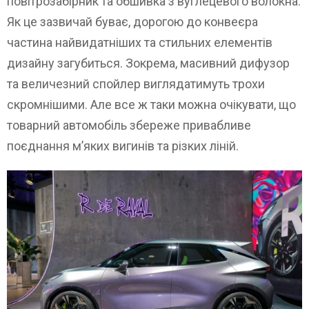
повітрозабірник та обшивка з вуглецевого волокна.
Як це зазвичай буває, дорогою до конвеєра
частина найвидатніших та стильних елементів
дизайну загубиться. Зокрема, масивний дифузор
та величезний спойлер виглядатимуть трохи
скромнішими. Але все ж таки можна очікувати, що
товарний автомобіль збереже привабливе
поєднання м’яких вигинів та різких ліній.