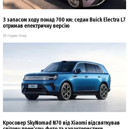
З запасом ходу понад 700 км: седан Buick Electra L7
отримав електричну версію
10 годин тому
Кросовер SkyNomad N70 від Xiaomi відсвяткував
світову прем’єру: фото та характеристики