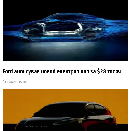
Ford анонсував новий електропікап за $28 тисяч
13 годин тому