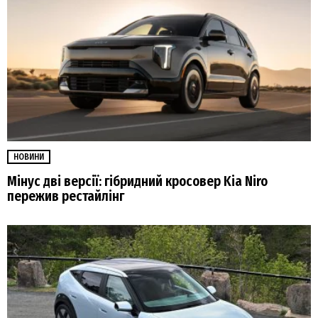
НОВИНИ
Мінус дві версії: гібридний кросовер Kia Niro
пережив рестайлінг