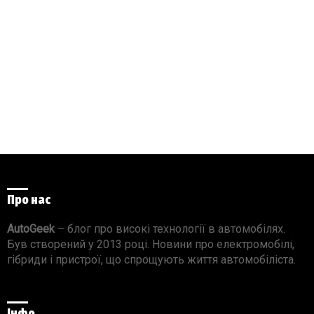
Про нас
AutoGeek
– блог про високі технології в автомобілях.
Був створений у 2013 році. Новини про електромобілі,
гібриди і пристрої, що спрощують життя автомобіліста.
Інфо