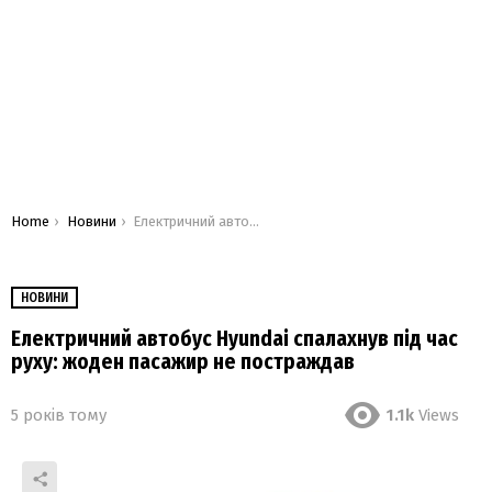
You are here:
Home
Новини
Електричний автобус Hyundai спалахнув під час руху: жоден пасажир не постраждав
НОВИНИ
Електричний автобус Hyundai спалахнув під час
руху: жоден пасажир не постраждав
5 років тому
1.1k
Views