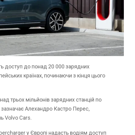
ть доступ до понад 20 000 зарядних
опейських країнах, починаючи з кінця цього
над трьох мільйонів зарядних станцій по
 – зазначає Алехандро Кастро Перес,
ь Volvo Cars.
percharger у Європі надасть водіям доступ