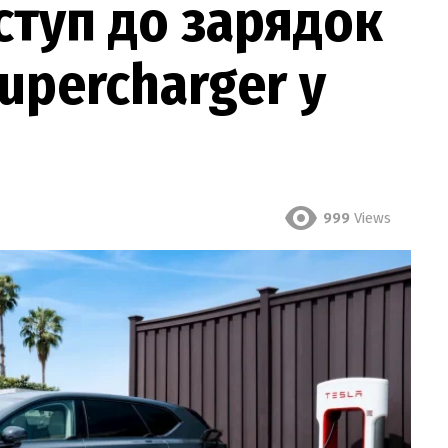
туп до зарядок
upercharger у
999
Views