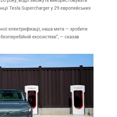
26 року, водії зможуть використовувати
нції Tesla Supercharger у 29 європейських
ої електрифікації, наша мета — зробити
безперебійній екосистемі”, — сказав