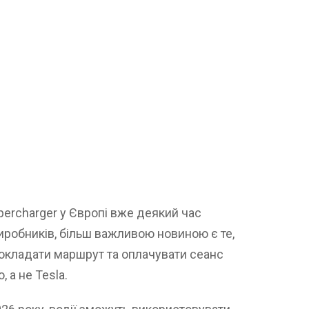
upercharger у Європі вже деякий час
виробників, більш важливою новиною є те,
рокладати маршрут та оплачувати сеанс
 а не Tesla.