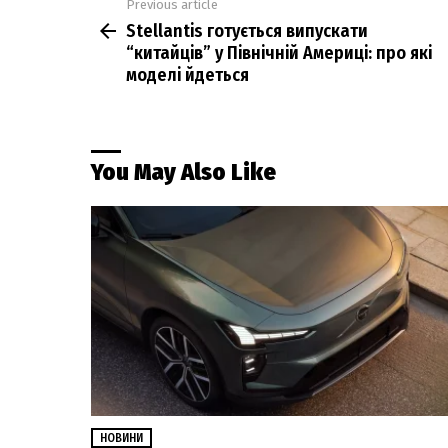
Previous article
See
Stellantis готується випускати
more
“китайців” у Північній Америці: про які
моделі йдеться
You May Also Like
НОВИНИ