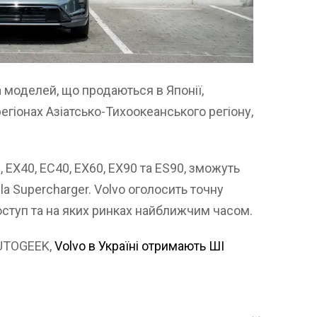
а моделей, що продаються в Японії,
егіонах Азіатсько-Тихоокеанського регіону,
, EX40, EC40, EX60, EX90 та ES90, зможуть
la Supercharger. Volvo оголосить точну
ступ та на яких ринках найближчим часом.
AUTOGEEK,
Volvo в Україні отримають ШІ