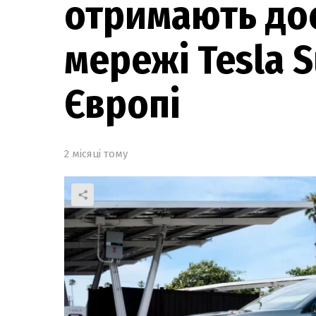
отримають дос
мережі Tesla S
Європі
2 місяці тому