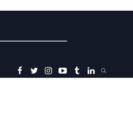
facebook
twitter
instagram
youtube
tumblr
linkedin
SEARCH