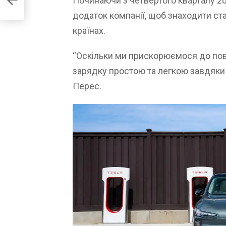
Починаючи з четвертого кварталу 20
ться
додаток компанії, щоб знаходити ста
країнах.
“Оскільки ми прискорюємося до повн
зарядку простою та легкою завдяки 
Перес.