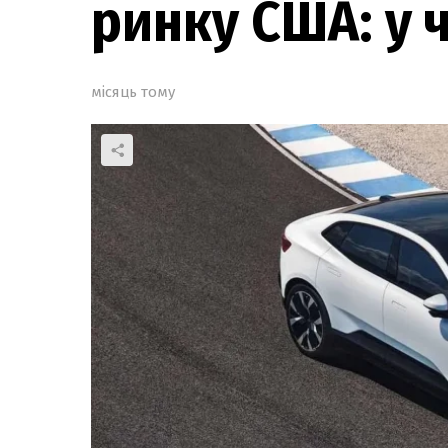
ринку США: у 
місяць тому