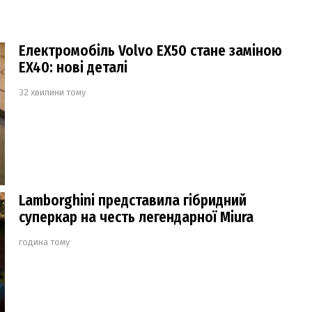
Електромобіль Volvo EX50 стане заміною
EX40: нові деталі
32 хвилини тому
Lamborghini представила гібридний
суперкар на честь легендарної Miura
година тому