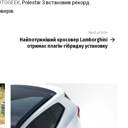
AUTOGEEK,
Polestar 3 встановив рекорд
оверів
.
Next article
Найпотужніший кросовер Lamborghini
отримає плагін-гібридну установку