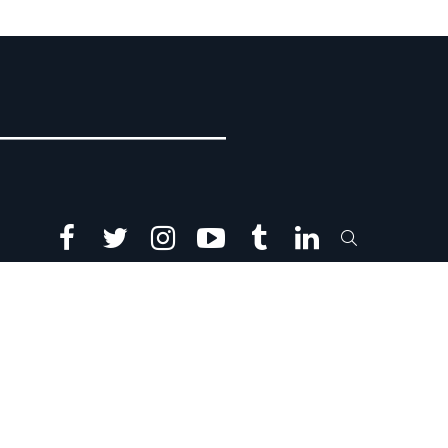
facebook
twitter
instagram
youtube
tumblr
linkedin
SEARCH