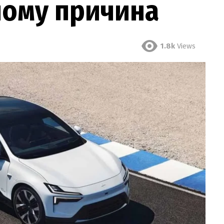
чому причина
1.8k
Views