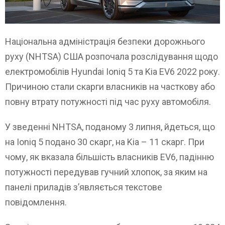
Національна адміністрація безпеки дорожнього
руху (NHTSA) США розпочала розслідування щодо
електромобілів Hyundai Ioniq 5 та Kia EV6 2022 року.
Причиною стали скарги власників на часткову або
повну втрату потужності під час руху автомобіля.
У зведенні NHTSA, поданому 3 липня, йдеться, що
на Ioniq 5 подано 30 скарг, на Kia – 11 скарг. При
чому, як вказала більшість власників EV6, падінню
потужності передував гучний хлопок, за яким на
панелі приладів з’являється текстове
повідомлення.