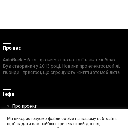
Про нас
AutoGeek
– блог про високі технології в автомобілях.
Був створений у 2013 році. Новини про електромобілі,
гібриди і пристрої, що спрощують життя автомобіліста.
Інфо
Про проект
Реклама на сайті
Правила використання матеріалів
Ми використовуємо файли cookie на нашому веб-сайті,
щоб надати вам найбільш релевантний досвід,