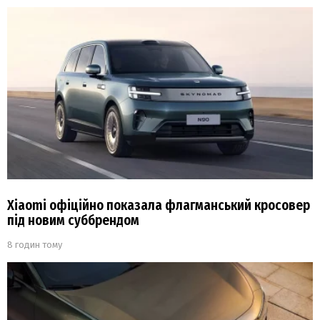
Xiaomi офіційно показала флагманський кросовер
під новим суббрендом
8 годин тому