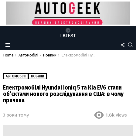
LATEST
FOLLO
S
Menu
US
You are here:
Home
Автомобілі
Новини
Електромобілі Hyundai Ioniq 5 та Kia EV6 стали обʼєктами нового розслідування в США: в чому причина
АВТОМОБІЛІ
НОВИНИ
Електромобілі Hyundai Ioniq 5 та Kia EV6 стали
обʼєктами нового розслідування в США: в чому
причина
3 роки тому
1.8k
Views