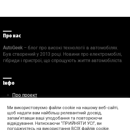
Про нас
AutoGeek
– блог про високі технології в автомобілях.
Був створений у 2013 році. Новини про електромобілі,
гібриди і пристрої, що спрощують життя автомобіліста.
Інфо
Про проект
Реклама на сайті
Правила використання матеріалів
Ми використовуємо файли cookie на нашому веб-сайті,
щоб надати вам найбільш релевантний досвід,
запам’ятавши ваші уподобання та повторюючи
відвідування. Натискаючи “ПРИЙНЯТИ УСІ”, ви
погоджуєтесь на використання ВСІХ файлів cookie.