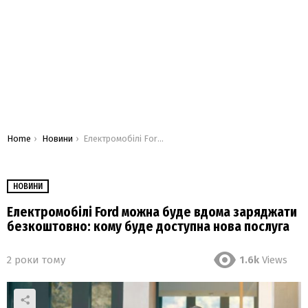
You are here:
Home
Новини
Електромобілі Ford можна буде вдома заряджати безкоштовно: кому буде доступна нова послуга
НОВИНИ
Електромобілі Ford можна буде вдома заряджати
безкоштовно: кому буде доступна нова послуга
2 роки тому
1.6k
Views