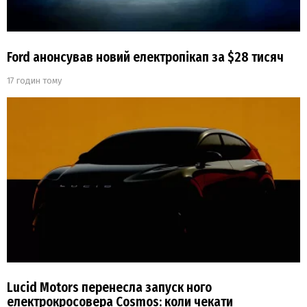
Ford анонсував новий електропікап за $28 тисяч
17 годин тому
Lucid Motors перенесла запуск ного
електрокросовера Cosmos: коли чекати