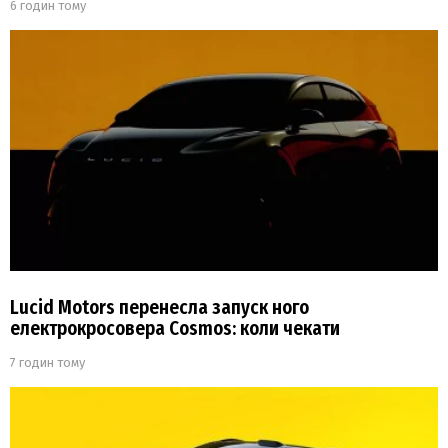
6 годин тому
Lucid Motors перенесла запуск ного
електрокросовера Cosmos: коли чекати
7 годин тому