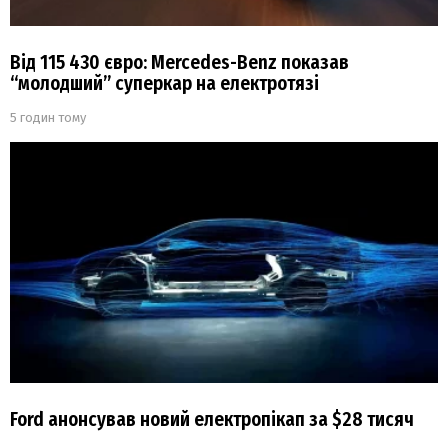
Від 115 430 євро: Mercedes-Benz показав
“молодший” суперкар на електротязі
5 годин тому
Ford анонсував новий електропікап за $28 тисяч