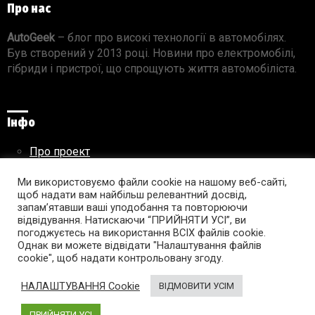
Про нас
AutoGeek
– блог про високі технології в автомобілях.
Був створений у 2013 році. Новини про електромобілі,
гібриди і пристрої, що спрощують життя автомобіліста.
Інфо
Про проект
Реклама на сайті
Ми використовуємо файли cookie на нашому веб-сайті,
Правила використання матеріалів
щоб надати вам найбільш релевантний досвід,
запам’ятавши ваші уподобання та повторюючи
відвідування. Натискаючи “ПРИЙНЯТИ УСІ”, ви
погоджуєтесь на використання ВСІХ файлів cookie.
Підпишись на AutoGeek!
Однак ви можете відвідати "Налаштування файлів
cookie", щоб надати контрольовану згоду.
facebook
twitter
instagram
youtube
tumblr
linkedin
НАЛАШТУВАННЯ Cookie
ВІДМОВИТИ УСІМ
ПРИЙНЯТИ УСІ