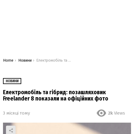
You are here:
Home
Новини
Електромобіль та гібрид: позашляховик Freelander 8 показали на офіційних фото
НОВИНИ
Електромобіль та гібрид: позашляховик
Freelander 8 показали на офіційних фото
3 місяці тому
2k
Views