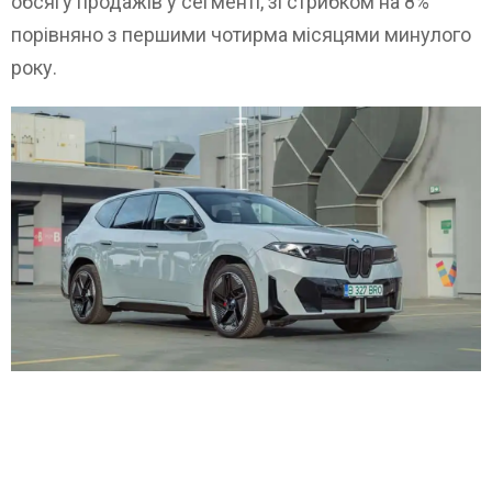
обсягу продажів у сегменті, зі стрибком на 8%
порівняно з першими чотирма місяцями минулого
року.