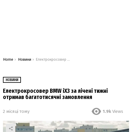
You are here:
Home
Новини
Електрокросовер BMW iX3 за лічені тижні отримав багатотисячні замовлення
НОВИНИ
Електрокросовер BMW iX3 за лічені тижні
отримав багатотисячні замовлення
2 місяці тому
1.9k
Views