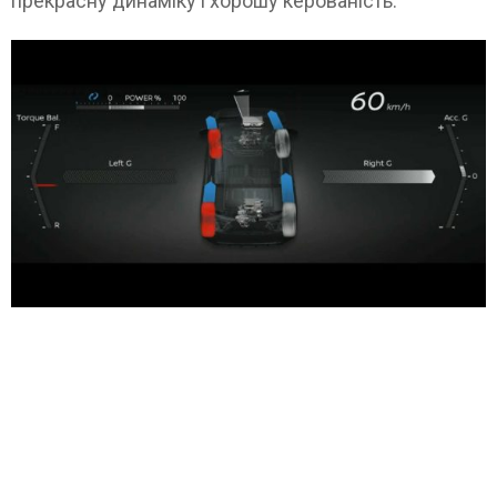
прекрасну динаміку і хорошу керованість.