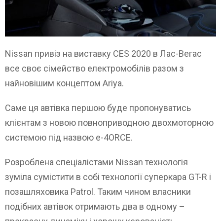
Nissan привіз на виставку CES 2020 в Лас-Вегас
все своє сімейство електромобілів разом з
найновішим концептом Ariya.
Саме ця автівка першою буде пропонуватись
клієнтам з новою повноприводною двохмоторною
системою під назвою e-4ORCE.
Розроблена спеціалістами Nissan технологія
зуміла сумістити в собі технології суперкара GT-R і
позашляховика Patrol. Таким чином власники
подібних автівок отримають два в одному –