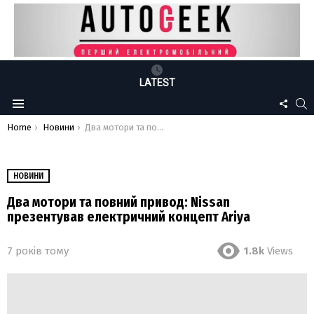
LATEST
FOLLO
S
Menu
US
You are here:
Home
Новини
Два мотори та повний привод: Nissan презентував електричний концепт Ariya
НОВИНИ
Два мотори та повний привод: Nissan
презентував електричний концепт Ariya
7 років тому
1.8k
Views