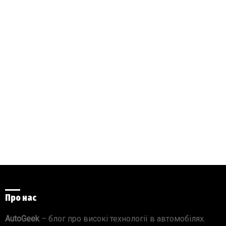
Про нас
AutoGeek
– блог про високі технології в автомобілях.