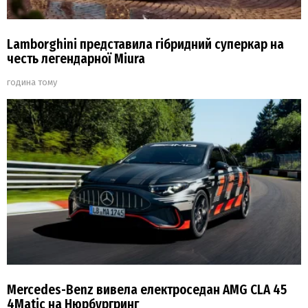
Lamborghini представила гібридний суперкар на
честь легендарної Miura
година тому
Mercedes-Benz вивела електроседан AMG CLA 45
4Matic на Нюрбургринг