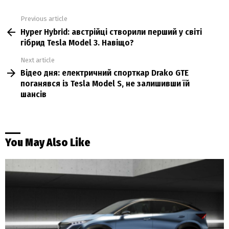
Previous article
See
Hyper Hybrid: австрійці створили перший у світі
more
гібрид Tesla Model 3. Навіщо?
Next article
Відео дня: електричний спорткар Drako GTE
поганявся із Tesla Model S, не залишивши їй
шансів
You May Also Like