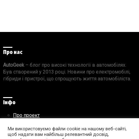
Про нас
AutoGeek
– блог про високі технології в автомобілях.
Був створений у 2013 році. Новини про електромобілі,
гібриди і пристрої, що спрощують життя автомобіліста.
Інфо
Про проект
Реклама на сайті
Ми використовуємо файли cookie на нашому веб-сайті,
Правила використання матеріалів
щоб надати вам найбільш релевантний досвід,