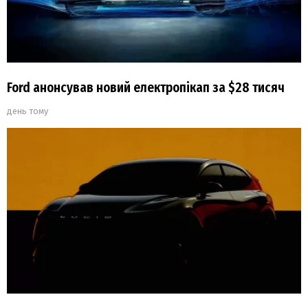
Ford анонсував новий електропікап за $28 тисяч
день тому