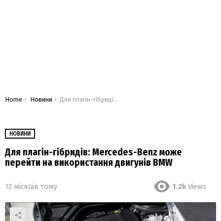
You are here:
Home
Новини
Для плагін-гібридів: Mercedes-Benz може перейти на використання двигунів BMW
НОВИНИ
Для плагін-гібридів: Mercedes-Benz може
перейти на використання двигунів BMW
12 місяців тому
1.2k
Views