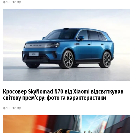
день тому
Кросовер SkyNomad N70 від Xiaomi відсвяткував
світову прем’єру: фото та характеристики
день тому