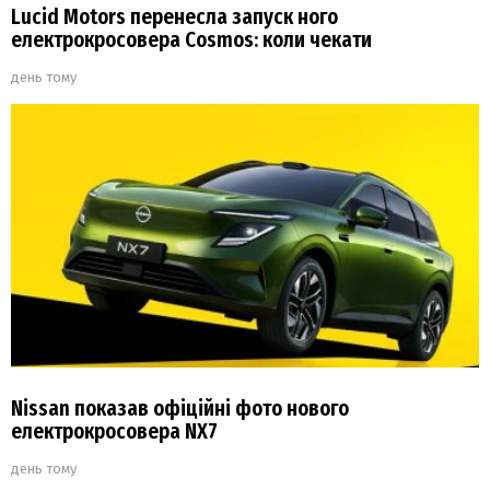
Lucid Motors перенесла запуск ного
електрокросовера Cosmos: коли чекати
день тому
Nissan показав офіційні фото нового
електрокросовера NX7
день тому