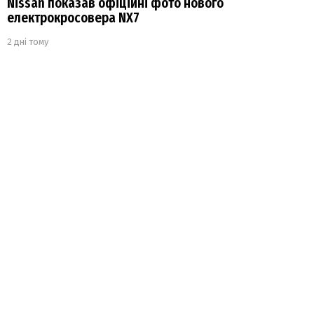
Nissan показав офіційні фото нового
електрокросовера NX7
2 дні тому