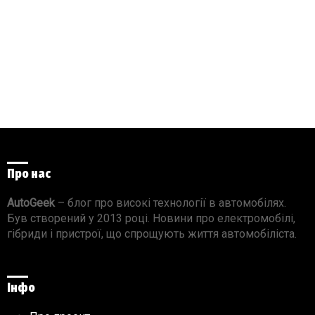
Про нас
AutoGeek
– блог про високі технології в автомобілях.
Був створений у 2013 році. Новини про електромобілі,
гібриди і пристрої, що спрощують життя автомобіліста.
Інфо