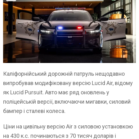
Каліфорнійський дорожній патруль нещодавно
випробував модифіковану версію Lucid Air, відому
як Lucid Pursuit. Авто має ряд оновлень у
поліцейській версії, включаючи мигавки, силовий
бампер і сталеві колеса.
Ціни на цивільну версію Air з силовою установкою
на 430 к.с. починаються з 70 тисяч доларів і