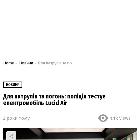
You are here:
Home
Новини
Для патрулів та погонь: поліція тестує електромобіль Lucid Air
НОВИНИ
Для патрулів та погонь: поліція тестує
електромобіль Lucid Air
2 роки тому
1.1k
Views