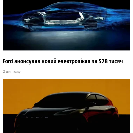
Ford анонсував новий електропікап за $28 тисяч
2 дні тому