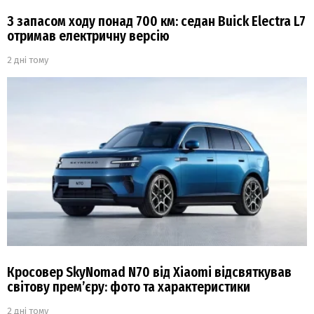
З запасом ходу понад 700 км: седан Buick Electra L7
отримав електричну версію
2 дні тому
Кросовер SkyNomad N70 від Xiaomi відсвяткував
світову прем’єру: фото та характеристики
2 дні тому