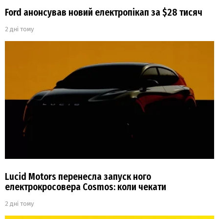
Ford анонсував новий електропікап за $28 тисяч
2 дні тому
Lucid Motors перенесла запуск ного
електрокросовера Cosmos: коли чекати
2 дні тому