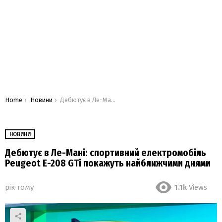
You are here:
Home
Новини
Дебютує в Ле-Мані: спортивний електромобіль Peugeot E-208 GTi покажуть найближчими днями
НОВИНИ
Дебютує в Ле-Мані: спортивний електромобіль
Peugeot E-208 GTi покажуть найближчими днями
рік тому
1.1k
Views