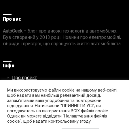
Про нас
AutoGeek
– блог про високі технології в автомобілях.
Був створений у 2013 році. Новини про електромобілі,
гібриди і пристрої, що спрощують життя автомобіліста.
Інфо
Про проект
Реклама на сайті
Ми використовуємо файли cookie на нашому веб-сайті,
Правила використання матеріалів
щоб надати вам найбільш релевантний досвід,
запам’ятавши ваші уподобання та повторюючи
відвідування. Натискаючи “ПРИЙНЯТИ УСІ”, ви
погоджуєтесь на використання ВСІХ файлів cookie.
Підпишись на AutoGeek!
Однак ви можете відвідати "Налаштування файлів
cookie", щоб надати контрольовану згоду.
facebook
twitter
instagram
youtube
tumblr
linkedin