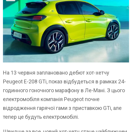
На 13 червня заплановано дебют хот-хетчу
Peugeot E-208 GTi, показ відбудеться в рамках 24-
годинного гоночного марафону в Ле-Мані. З цього
електромобіля компанія Peugeot почне
відродження гарячої гами з приставкою GTi, але
тепер це будуть електромобілі.
Швидше за все, новий хот-хетч стане найближчим