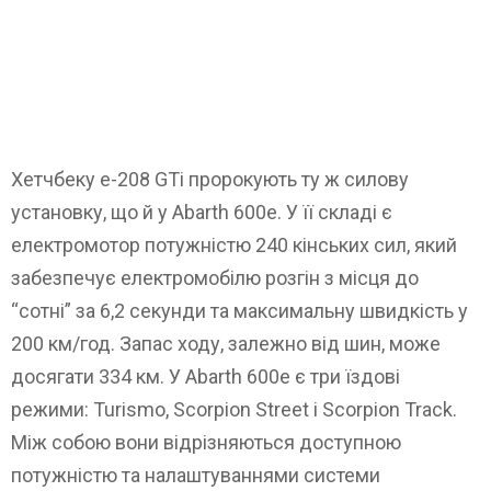
Хетчбеку e-208 GTi пророкують ту ж силову
установку, що й у Abarth 600e. У її складі є
електромотор потужністю 240 кінських сил, який
забезпечує електромобілю розгін з місця до
“сотні” за 6,2 секунди та максимальну швидкість у
200 км/год. Запас ходу, залежно від шин, може
досягати 334 км. У Abarth 600e є три їздові
режими: Turismo, Scorpion Street і Scorpion Track.
Між собою вони відрізняються доступною
потужністю та налаштуваннями системи