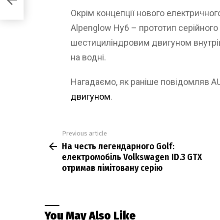
Окрім концепції нового електричног
Alpenglow Hy6 – прототип серійного
шестициліндровим двигуном внутрі
на водні.
Нагадаємо, як раніше повідомляв 
двигуном
.
Previous article
See
На честь легендарного Golf:
more
електромобіль Volkswagen ID.3 GTX
отримав лімітовану серію
You May Also Like