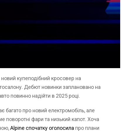
 новий купеподібний кросовер на
втосалону. Дебют новинки заплановано на
авто повинно надійти в 2025 році.
ає багато про новий електромобіль, але
е поворотні фари та низький капот. Хоча
ною,
Alpine спочатку оголосила
про плани