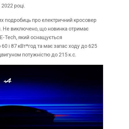
 2022 році.
них подробиць про електричний кросовер
я. Не виключено, що новинка отримає
 E-Tech, який оснащується
0 і 87 кВт*год та має запас ходу до 625
двигуном потужністю до 215 к.с.