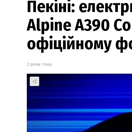
Пекіні: елект
Alpine A390 C
офіційному ф
2 роки тому