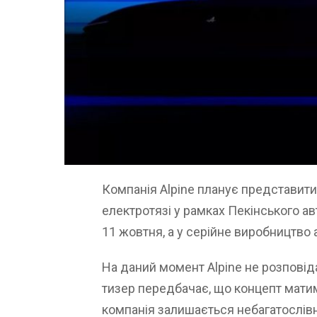
Компанія Alpine планує представити
електротязі у рамках Пекінського а
11 жовтня, а у серійне виробництво 
На даний момент Alpine не розповід
тизер передбачає, що концепт матим
компанія залишається небагатослів