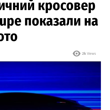
ричний кросовер
oupe показали на
ото
2k
Views