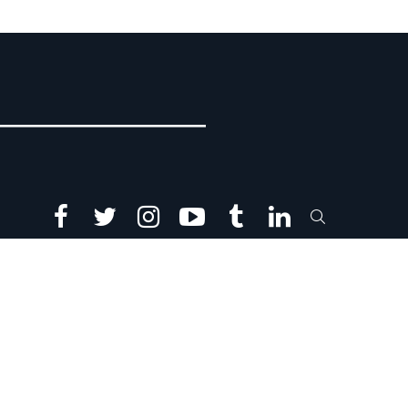
facebook
twitter
instagram
youtube
tumblr
linkedin
SEARCH