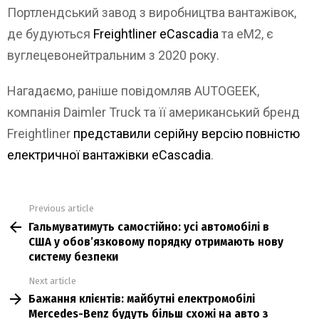
Портлендський завод з виробництва вантажівок,
де будуються
Freightliner eCascadia
та eM2, є
вуглецевонейтральним з 2020 року.
Нагадаємо, раніше повідомляв AUTOGEEK,
компанія Daimler Truck та її американський бренд
Freightliner
представили серійну версію повністю
електричної вантажівки eCascadia
.
Previous article
See
Гальмуватимуть самостійно: усі автомобілі в
more
США у обов’язковому порядку отримають нову
систему безпеки
Next article
Бажання клієнтів: майбутні електромобілі
Mercedes-Benz будуть більш схожі на авто з