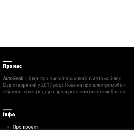
Про нас
AutoGeek
– блог про високі технології в автомобілях.
Був створений у 2013 році. Новини про електромобілі,
гібриди і пристрої, що спрощують життя автомобіліста.
Інфо
Про проект
Реклама на сайті