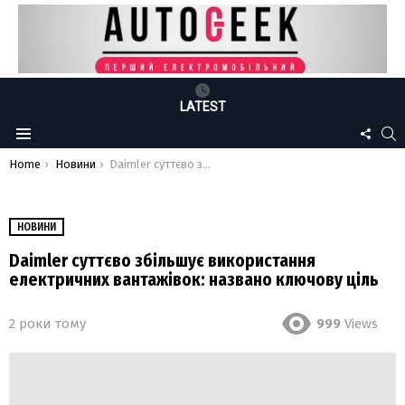
LATEST
FOLLO
S
Menu
US
You are here:
Home
Новини
Daimler суттєво збільшує використання електричних вантажівок: названо ключову ціль
НОВИНИ
Daimler суттєво збільшує використання
електричних вантажівок: названо ключову ціль
2 роки тому
999
Views