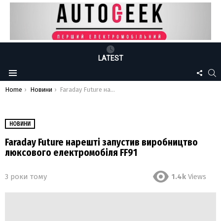
LATEST
FOLLO
S
Menu
US
You are here:
Home
Новини
Faraday Future нарешті запустив виробництво люксового електромобіля FF91
НОВИНИ
Faraday Future нарешті запустив виробництво
люксового електромобіля FF91
3 роки тому
1.4k
Views