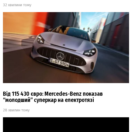
32 хвилини тому
Від 115 430 євро: Mercedes-Benz показав
“молодший” суперкар на електротязі
28 хвилин тому