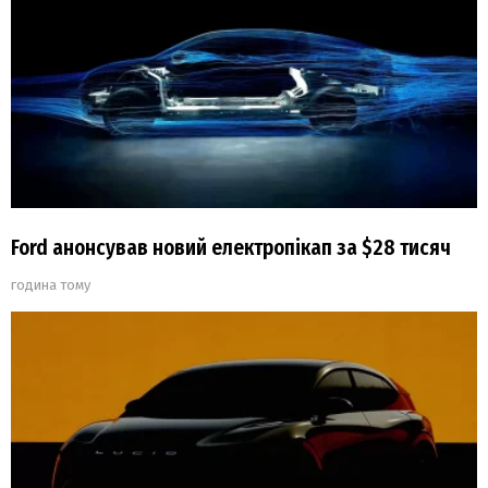
Ford анонсував новий електропікап за $28 тисяч
година тому