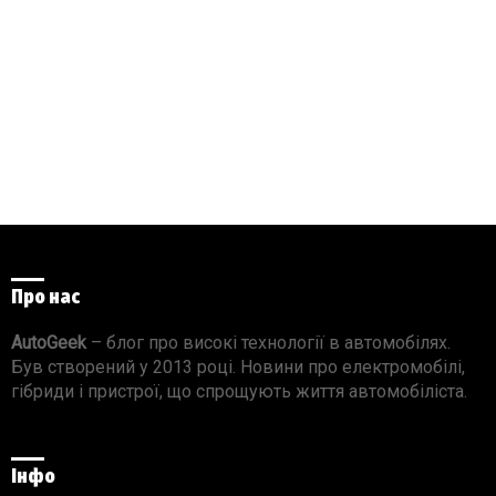
Про нас
AutoGeek
– блог про високі технології в автомобілях.
Був створений у 2013 році. Новини про електромобілі,
гібриди і пристрої, що спрощують життя автомобіліста.
Інфо