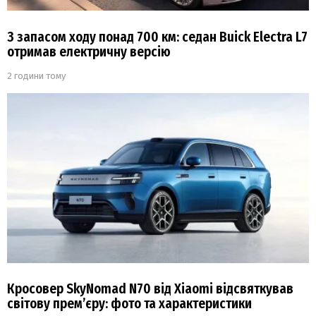
З запасом ходу понад 700 км: седан Buick Electra L7
отримав електричну версію
2 години тому
Кросовер SkyNomad N70 від Xiaomi відсвяткував
світову прем’єру: фото та характеристики