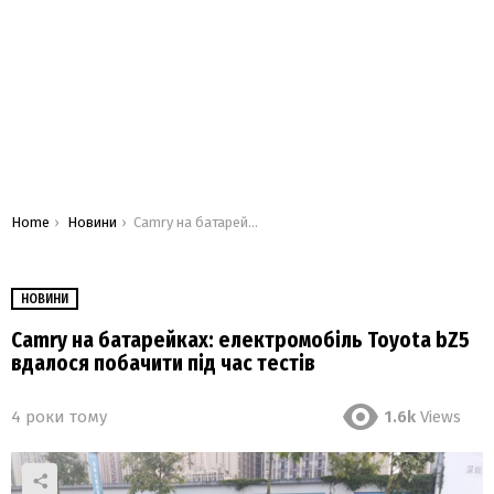
You are here:
Home
Новини
Camry на батарейках: електромобіль Toyota bZ5 вдалося побачити під час тестів
НОВИНИ
Camry на батарейках: електромобіль Toyota bZ5
вдалося побачити під час тестів
4 роки тому
1.6k
Views