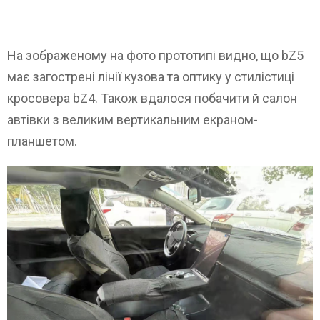
На зображеному на фото прототипі видно, що bZ5
має загострені лінії кузова та оптику у стилістиці
кросовера bZ4. Також вдалося побачити й салон
автівки з великим вертикальним екраном-
планшетом.