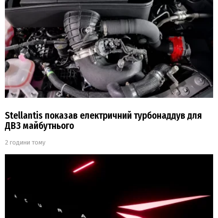
Stellantis показав електричний турбонаддув для
ДВЗ майбутнього
2 години тому