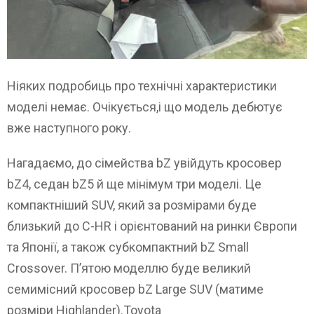
Ніяких подробиць про технічні характеристики
моделі немає. Очікується,і що модель дебютує
вже наступного року.
Нагадаємо, до сімейства bZ увійдуть кросовер
bZ4, седан bZ5 й ще мінімум три моделі. Це
компактніший SUV, який за розмірами буде
близький до C-HR і орієнтований на ринки Європи
та Японії, а також субкомпактний bZ Small
Crossover. П’ятою моделлю буде великий
семимісний кросовер bZ Large SUV (матиме
розміри Highlander).Toyota