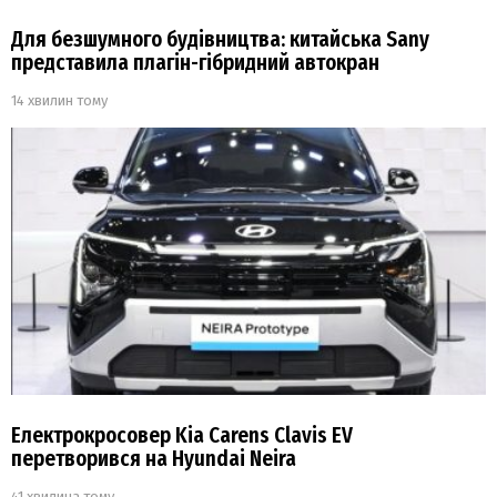
Для безшумного будівництва: китайська Sany
представила плагін-гібридний автокран
14 хвилин тому
Електрокросовер Kia Carens Clavis EV
перетворився на Hyundai Neira
41 хвилина тому