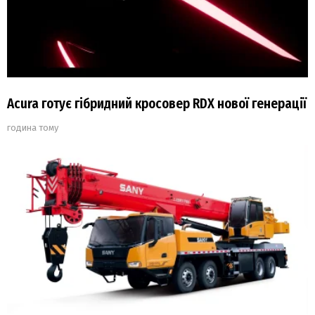
Acura готує гібридний кросовер RDX нової генерації
година тому