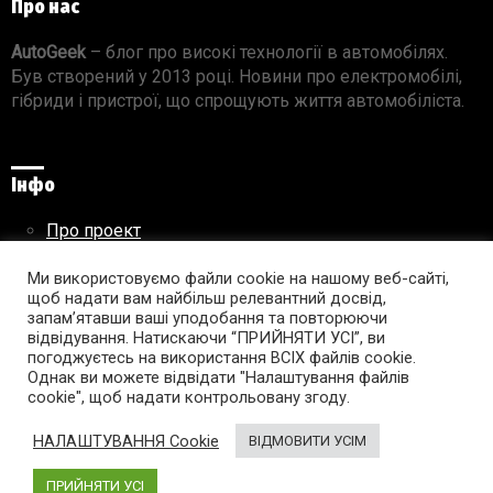
Про нас
AutoGeek
– блог про високі технології в автомобілях.
Був створений у 2013 році. Новини про електромобілі,
гібриди і пристрої, що спрощують життя автомобіліста.
Інфо
Про проект
Реклама на сайті
Ми використовуємо файли cookie на нашому веб-сайті,
Правила використання матеріалів
щоб надати вам найбільш релевантний досвід,
запам’ятавши ваші уподобання та повторюючи
відвідування. Натискаючи “ПРИЙНЯТИ УСІ”, ви
погоджуєтесь на використання ВСІХ файлів cookie.
Підпишись на AutoGeek!
Однак ви можете відвідати "Налаштування файлів
cookie", щоб надати контрольовану згоду.
facebook
twitter
instagram
youtube
tumblr
linkedin
НАЛАШТУВАННЯ Cookie
ВІДМОВИТИ УСІМ
ПРИЙНЯТИ УСІ