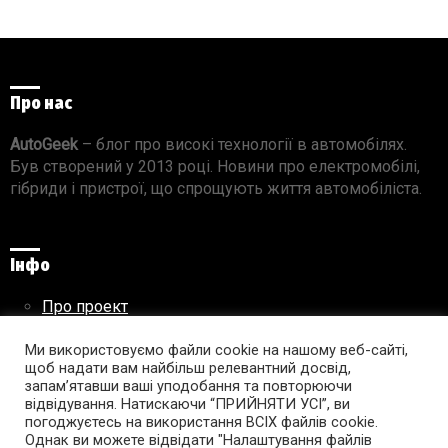
Про нас
AutoGeek
– блог про високі технології в автомобілях.
Був створений у 2013 році. Новини про електромобілі,
гібриди і пристрої, що спрощують життя автомобіліста.
Інфо
Про проект
Реклама на сайті
Ми використовуємо файли cookie на нашому веб-сайті,
Правила використання матеріалів
щоб надати вам найбільш релевантний досвід,
запам’ятавши ваші уподобання та повторюючи
відвідування. Натискаючи “ПРИЙНЯТИ УСІ”, ви
погоджуєтесь на використання ВСІХ файлів cookie.
Підпишись на AutoGeek!
Однак ви можете відвідати "Налаштування файлів