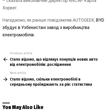
– сказала виконавчий директор ANCAP Карла
Хорвег.
Нагадаємо, як раніше повідомляв AUTOGEEK,
BYD
збудує в Узбекистані завод з виробництва
електромобілів
.
Previous article
See
Стало відомо, що відлякує покупців нових авто
more
від електромобілів: дослідження
Next article
Стало відомо, скільки електромобілі в
середньому проїжджають за рік: статистика
You May Also Like