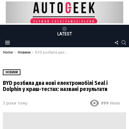
LATEST
FOLLO
S
Menu
US
You are here:
Home
Новини
BYD розбила два нові електромобілі Seal і Dolphin у краш-тестах: названі результати
НОВИНИ
BYD розбила два нові електромобілі Seal і
Dolphin у краш-тестах: названі результати
3 роки тому
999
Views