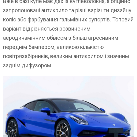
Вже в базі купе має дах із вуглеволокна, а опційно
запропоновані антикрило та різні варіанти дизайну
коліс або фарбування гальмівних супортів. Топовий
варіант відрізняється розвиненим
аеродинамічним обвісом з більш агресивним
переднім бампером, великою кількістю
повітрязабірників, великим антикрилом і значним
заднім дифузором.