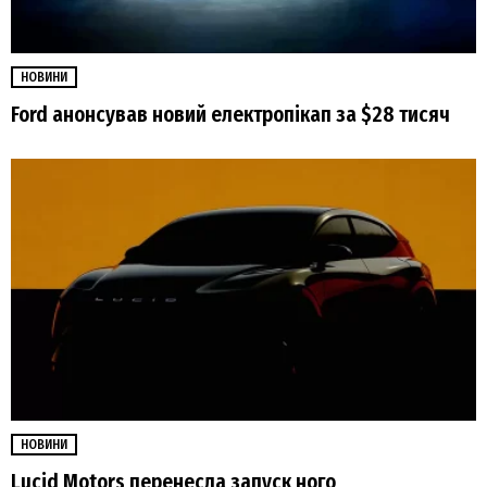
НОВИНИ
Ford анонсував новий електропікап за $28 тисяч
НОВИНИ
Lucid Motors перенесла запуск ного