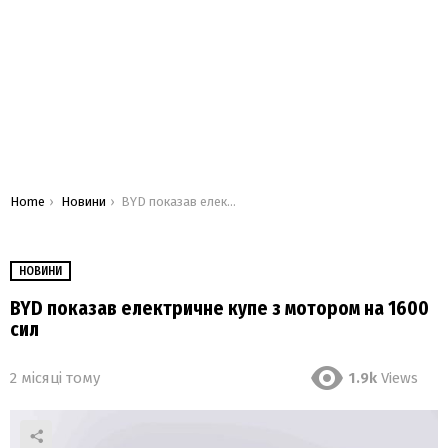
You are here:
Home
Новини
BYD показав електричне купе з мотором на 1600 сил
НОВИНИ
BYD показав електричне купе з мотором на 1600
сил
2 місяці тому
1.9k
Views