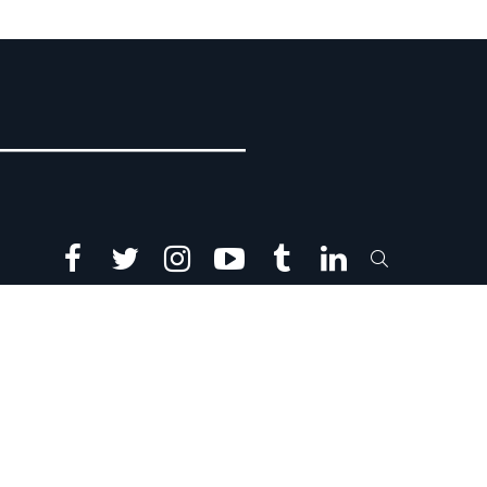
facebook
twitter
instagram
youtube
tumblr
linkedin
SEARCH