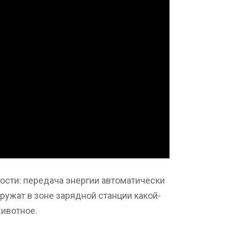
сти: передача энергии автоматически
ружат в зоне зарядной станции какой-
животное.