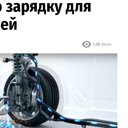
 зарядку для
лей
1.1k
Views