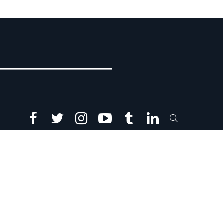
facebook
twitter
instagram
youtube
tumblr
linkedin
SEARCH