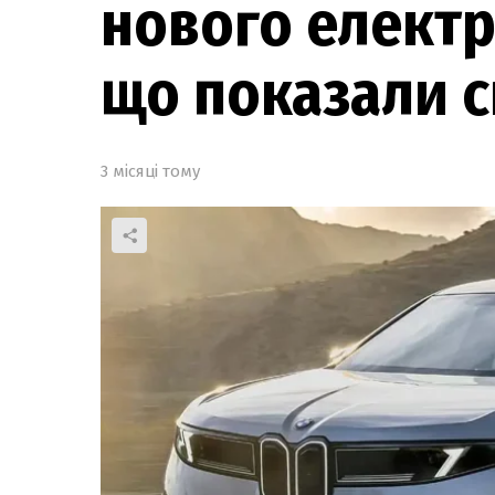
нового електр
що показали с
3 місяці тому