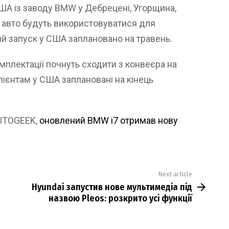
ША із заводу BMW у Дебрецені, Угорщина,
і авто будуть використовуватися для
ий запуск у США заплановано на травень.
мплектації почнуть сходити з конвеєра на
лієнтам у США заплановані на кінець
AUTOGEEK,
оновлений BMW i7 отримав нову
Next article
Hyundai запустив нове мультимедіа під
назвою Pleos: розкрито усі функції