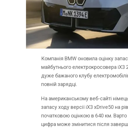
Компанія BMW оновила оцінку запасу
майбутнього електрокросовера iX3 
дуже бажаного клубу електромобілів
повній зарядці.
На американському веб-сайті німець
запасу ходу версії iX3 xDrive50 на рі
початковою оцінкою в 640 км. Варто 
цифра може змінитися після заверше