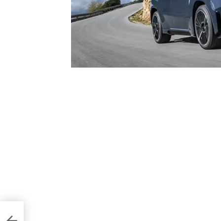
wagen
и усі