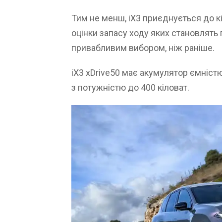
Тим не менш, iX3 приєднується до кі
оцінки запасу ходу яких становлять 
привабливим вибором, ніж раніше.
iX3 xDrive50 має акумулятор ємніст
з потужністю до 400 кіловат.