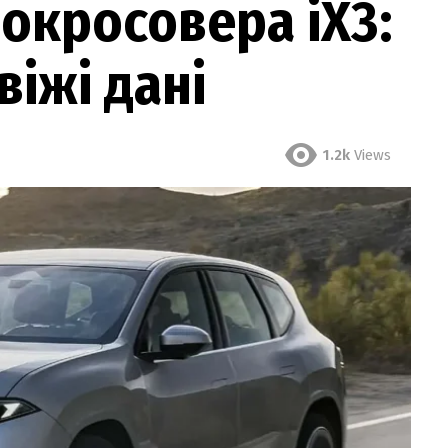
окросовера iX3:
віжі дані
1.2k
Views