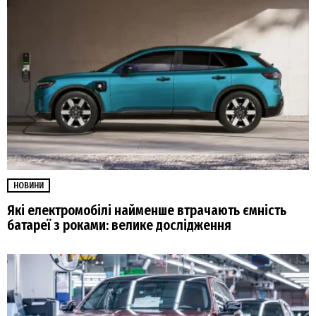
НОВИНИ
Які електромобілі найменше втрачають ємність
батареї з роками: велике дослідження