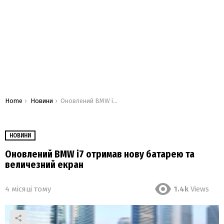
You are here:
Home
Новини
Оновлений BMW i7 отримав нову батарею та величезний екран
НОВИНИ
Оновлений BMW i7 отримав нову батарею та
величезний екран
4 місяці тому
1.4k
Views