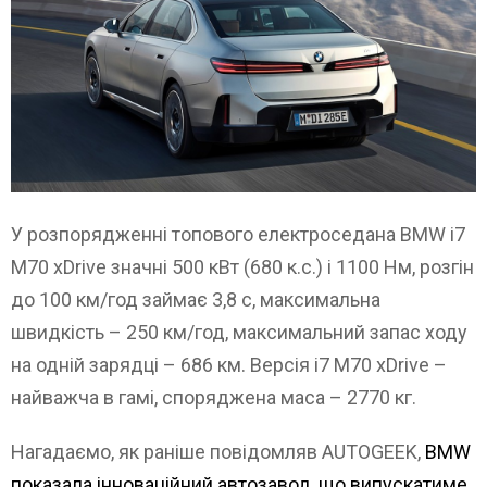
У розпорядженні топового електроседана BMW i7
M70 xDrive значні 500 кВт (680 к.с.) і 1100 Нм, розгін
до 100 км/год займає 3,8 с, максимальна
швидкість – 250 км/год, максимальний запас ходу
на одній зарядці – 686 км. Версія i7 M70 xDrive –
найважча в гамі, споряджена маса – 2770 кг.
Нагадаємо, як раніше повідомляв AUTOGEEK,
BMW
показала інноваційний автозавод, що випускатиме