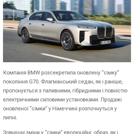
Компанія BMW розсекретила оновлену “сімку”
покоління G70. Флагманський седан, як і раніше,
пропонується з паливними, гібридними і повністю
електричними силовими установками. Продажі
оновленої “сімки” у Німеччині розпочнуться у
липні.
Зовнішні зміни у “сімки” еволюційні: образ, як і