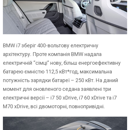
BMW i7 зберіг 400-вольтову електричну
архітектуру. Проте компанія BMW надала
електричній “сімці” нову, більш енергоефективну
батарею ємністю 112,5 кВт*год, максимальна
потужність зарядки батареї – 250 кВт. На даний
момент для оновленого седана заявлені три
електричні версії – i7 50 xDrive, i7 60 xDrive та i7
M70 xDrive, всі двомоторні, повнопривідні.