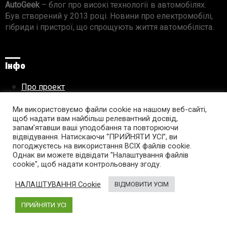
AutoGeek
– блог про високі технології в автомобілях.
Був створений у 2013 році. Новини про електромобілі,
гібриди і пристрої, що спрощують життя автомобіліста.
Інфо
Про проект
Реклама на сайті
Правила використання матеріалів
Ми використовуємо файли cookie на нашому веб-сайті,
щоб надати вам найбільш релевантний досвід,
запам’ятавши ваші уподобання та повторюючи
відвідування. Натискаючи “ПРИЙНЯТИ УСІ”, ви
погоджуєтесь на використання ВСІХ файлів cookie.
Підпишись на AutoGeek!
Однак ви можете відвідати "Налаштування файлів
cookie", щоб надати контрольовану згоду.
facebook
twitter
instagram
youtube
tumblr
linkedin
НАЛАШТУВАННЯ Cookie
ВІДМОВИТИ УСІМ
ПРИЙНЯТИ УСІ