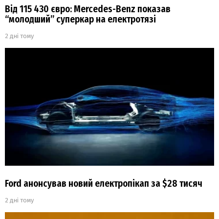
Від 115 430 євро: Mercedes-Benz показав
“молодший” суперкар на електротязі
2 дні тому
Ford анонсував новий електропікап за $28 тисяч
2 дні тому