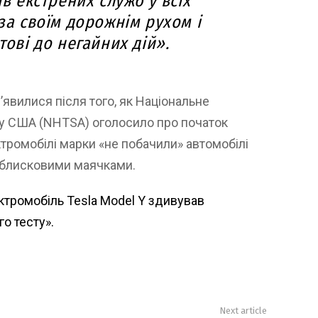
ів екстрених служб у всіх
 за своїм дорожнім рухом і
тові до негайних дій».
’явилися після того, як Національне
у США (NHTSA) оголосило про початок
ктромобілі марки «не побачили» автомобілі
облисковими маячками.
ктромобіль Tesla Model Y здивував
о тесту».
Next article