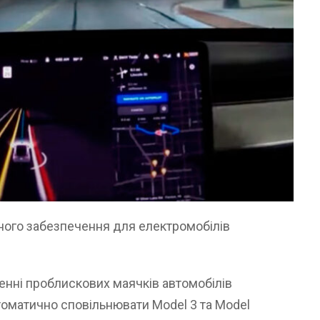
ного забезпечення для електромобілів
ленні проблискових маячків автомобілів
томатично сповільнювати Model 3 та Model