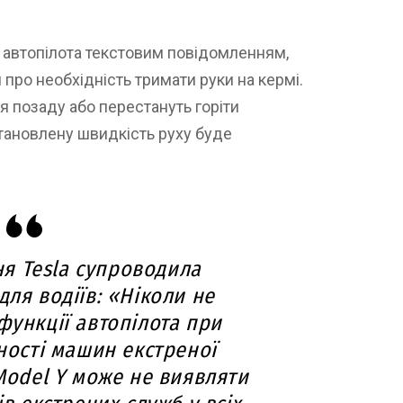
 автопілота текстовим повідомленням,
про необхідність тримати руки на кермі.
я позаду або перестануть горіти
тановлену швидкість руху буде
я Tesla супроводила
ля водіїв: «Ніколи не
функції автопілота при
ності машин екстреної
Model Y може не виявляти