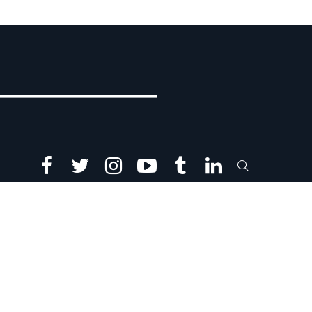
facebook
twitter
instagram
youtube
tumblr
linkedin
SEARCH