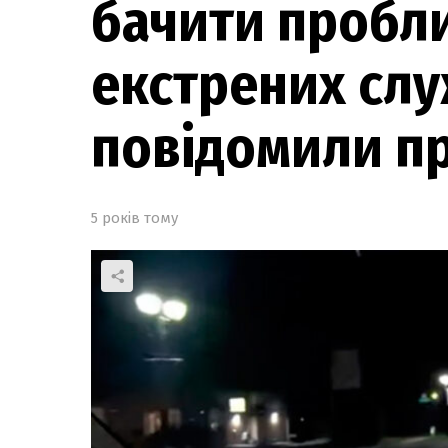
бачити пробл
екстрених слу
повідомили п
5 років тому