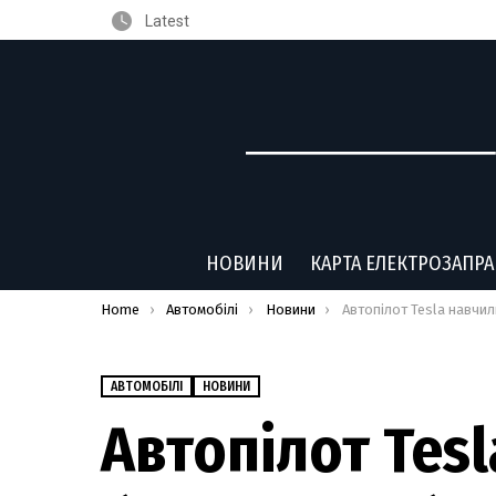
Latest
НОВИНИ
КАРТА ЕЛЕКТРОЗАПР
You are here:
Home
Автомобілі
Новини
Автопілот Tesla навчили бачити проблискові маячки екстрених сл
АВТОМОБІЛІ
НОВИНИ
Автопілот Tes