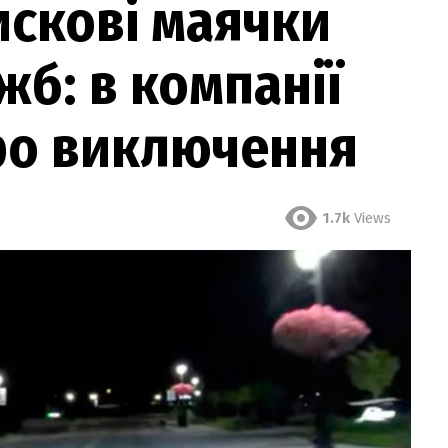
искові маячки
жб: в компанії
ро виключення
1.7k
Views