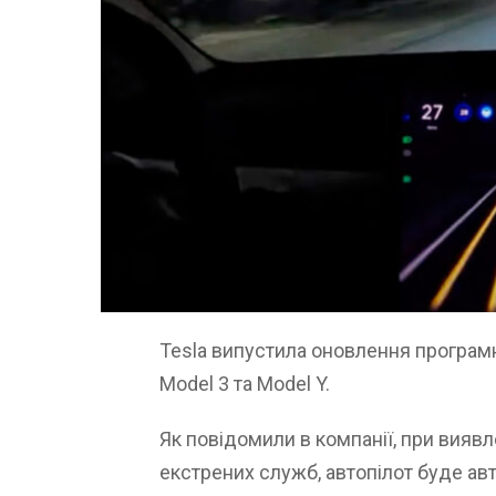
Tesla випустила оновлення програм
Model 3 та Model Y.
Як повідомили в компанії, при вияв
екстрених служб, автопілот буде ав