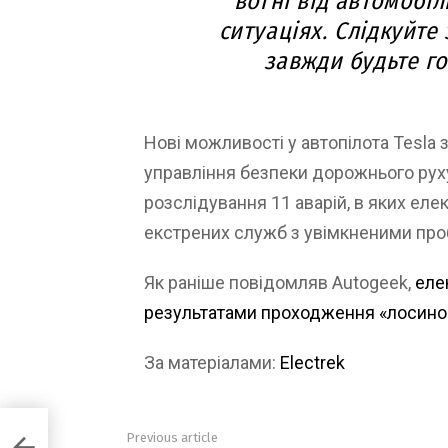
вогні від автомобіл
ситуаціях. Слідкуйте
завжди будьте го
Нові можливості у автопілота Tesla з
управління безпеки дорожнього рух
розслідування 11 аварій, в яких еле
екстрених служб з увімкненими пр
Як раніше повідомляв Autogeek,
еле
результатами проходження «лосиног
За матеріалами:
Electrek
овий
Previous article
See