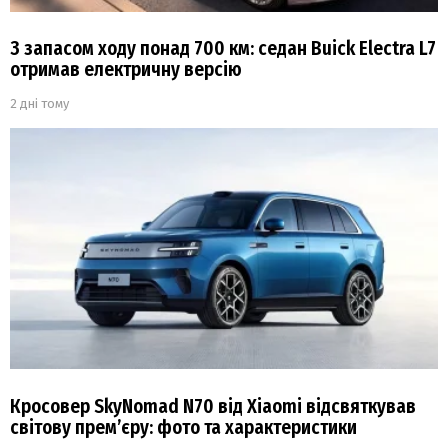
З запасом ходу понад 700 км: седан Buick Electra L7
отримав електричну версію
2 дні тому
Кросовер SkyNomad N70 від Xiaomi відсвяткував
світову прем’єру: фото та характеристики