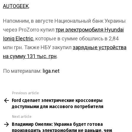
AUTOGEEK
.
Напомним, в августе Национальный банк Украины
через ProZorro купил
три электромобиля Hyundai
Ioniq Electric
, которые в сумме обошлись в 2,84
млн грн. Также НБУ закупил
зарядные устройства
на сумму 131 тыс. грн
.
По материалам:
liga.net
Previous article
See
Ford сделает электрические кроссоверы
more
доступными для массового потребителя
Next article
Владимир Омелян: Украина будет готова
производить электромобили не раньше, чем