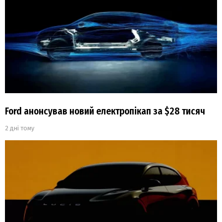
Ford анонсував новий електропікап за $28 тисяч
2 дні тому