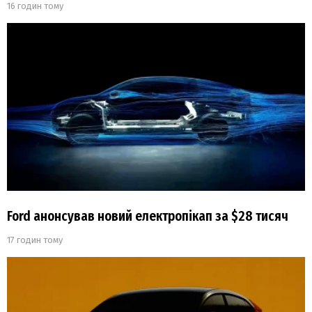
16 годин тому
Ford анонсував новий електропікап за $28 тисяч
17 годин тому