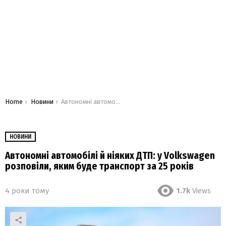
You are here:
Home
Новини
Автономні автомобілі й ніяких ДТП: у Volkswagen розповіли, яким буде транспорт за 25 років
НОВИНИ
Автономні автомобілі й ніяких ДТП: у Volkswagen
розповіли, яким буде транспорт за 25 років
4 роки тому
1.7k
Views