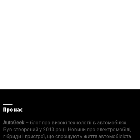
Про нас
AutoGeek
– блог про високі технології в автомобілях.
Був створений у 2013 році. Новини про електромобілі,
гібриди і пристрої, що спрощують життя автомобіліста.