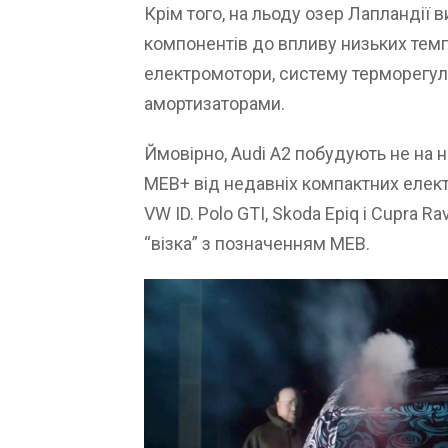
Крім того, на льоду озер Лапландії в
компонентів до впливу низьких темп
електромотори, систему терморегуля
амортизаторами.
Ймовірно, Audi A2 побудують не на 
MEB+ від недавніх компактних елект
VW ID. Polo GTI, Skoda Epiq і Cupra Ra
“візка” з позначенням MEB.