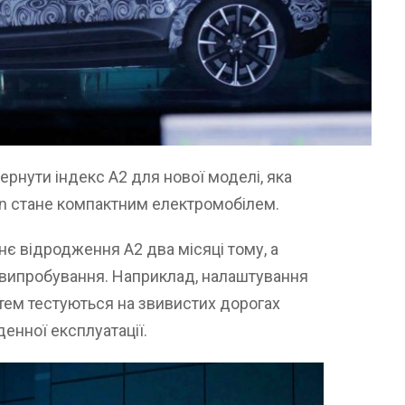
рнути індекс А2 для нової моделі, яка
on стане компактним електромобілем.
нє відродження A2 два місяці тому, а
 випробування. Наприклад, налаштування
тем тестуються на звивистих дорогах
енної експлуатації.