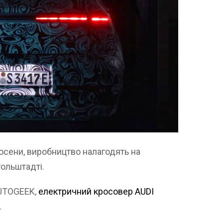
восени, виробництво налагодять на
гольштадті.
AUTOGEEK,
електричний кросовер AUDI
.