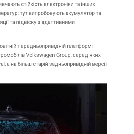
ивчають стійкість електроніки та інших
ератур: тут випробовують акумулятор та
ції та підвіску з адаптивними
новітній передньопривідній платформі
ромобілів Volkswagen Group, серед яких
val, а на більш старій задньопривідній версії