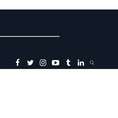
facebook
twitter
instagram
youtube
tumblr
linkedin
SEARCH