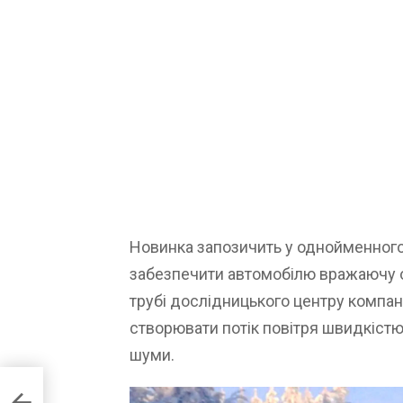
Новинка запозичить у однойменного
забезпечити автомобілю вражаючу об
трубі дослідницького центру компані
створювати потік повітря швидкістю
шуми.
ні