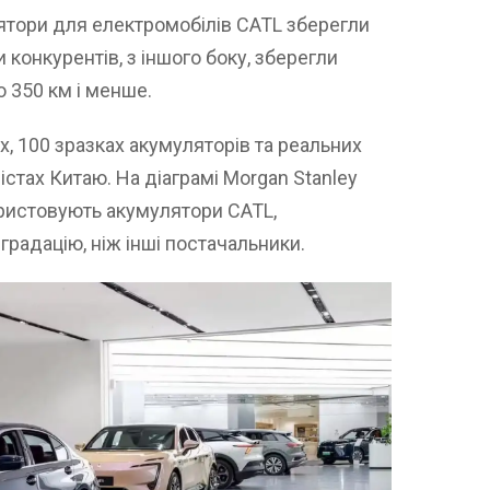
лятори для електромобілів CATL зберегли
 конкурентів, з іншого боку, зберегли
 350 км і менше.
х, 100 зразках акумуляторів та реальних
стах Китаю. На діаграмі Morgan Stanley
ористовують акумулятори CATL,
радацію, ніж інші постачальники.