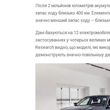
Після 2 мільйонів кілометрів акуму
запас ходу близько 400 км. Елементи
значно менший запас ходу – близько
Дані базуються на 12 електромобіля
застосуваннях у чотирьох великих мі
Research видно, що моделі, які вик
демонструють значно повільнішу дег