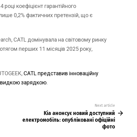
4 році коефіцієнт гарантійного
лише 0,2% фактичних претензій, що є
arch, CATL домінувала на світовому ринку
отягом перших 11 місяців 2025 року,
AUTOGEEK,
CATL представив інноваційну
дшвидкою зарядкою
.
Next article
Kia анонсує новий доступний
електромобіль: опубліковані офіційні
фото