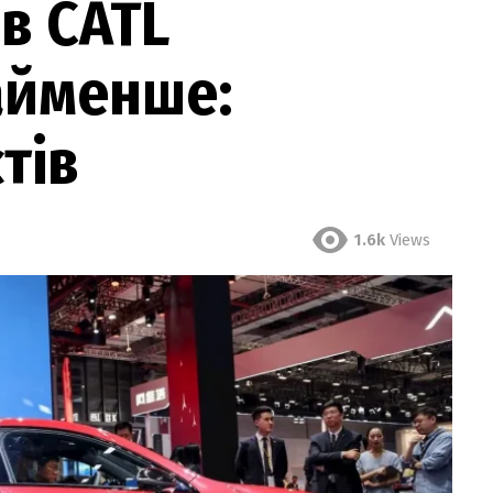
в CATL
айменше:
тів
1.6k
Views