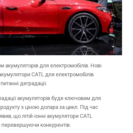
ом акумуляторів для електромобілів. Нові
 акумулятори CATL для електромобілів
питанні деградації.
градації акумуляторів буде ключовим для
одукту з ціною долара за цикл. Під час
явив, що літій-іонні акумулятори CATL
 перевершуючи конкурентів.