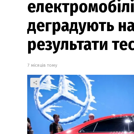
електромобілі
деградують н
результати тес
7 місяців тому