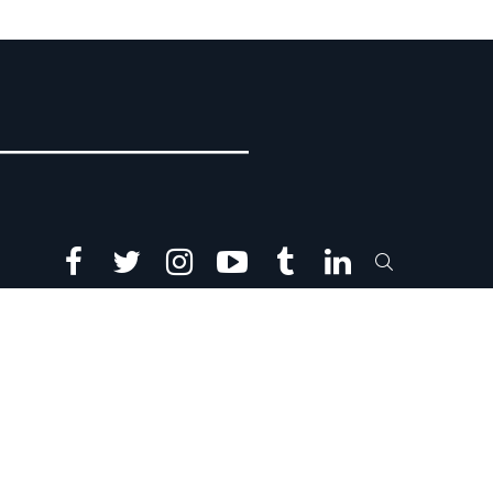
facebook
twitter
instagram
youtube
tumblr
linkedin
SEARCH