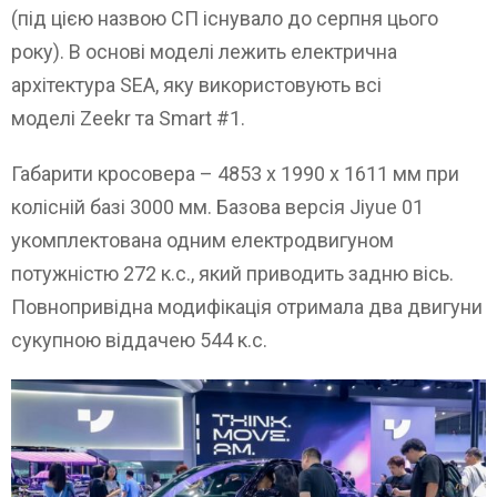
(під цією назвою СП існувало до серпня цього
року). В основі моделі лежить електрична
архітектура SEA, яку використовують всі
моделі Zeekr та Smart #1.
Габарити кросовера – 4853 х 1990 х 1611 мм при
колісній базі 3000 мм. Базова версія Jiyue 01
укомплектована одним електродвигуном
потужністю 272 к.с., який приводить задню вісь.
Повнопривідна модифікація отримала два двигуни
сукупною віддачею 544 к.с.