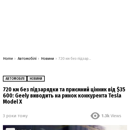
You are here:
Home
Автомобілі
Новини
720 км без підзарядки та приємний цінник від $35 600: Geely виводить на ринок конкурента Tesla Model X
АВТОМОБІЛІ
НОВИНИ
720 км без підзарядки та приємний цінник від $35
600: Geely виводить на ринок конкурента Tesla
Model X
3 роки тому
1.3k
Views