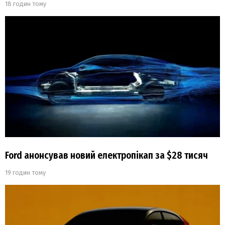
18 годин тому
Ford анонсував новий електропікап за $28 тисяч
19 годин тому