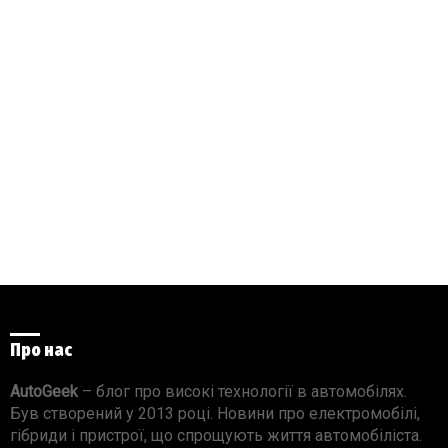
Про нас
AutoGeek
– блог про високі технології в автомобілях.
Був створений у 2013 році. Новини про електромобілі,
гібриди і пристрої, що спрощують життя автомобіліста.