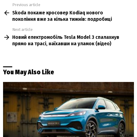
Previous article
See
Skoda покаже кросовер Kodiaq нового
more
покоління вже за кілька тижнів: подробиці
Next article
Новий електромобіль Tesla Model 3 спалахнув
прямо на трасі, наїхавши на уламок (відео)
You May Also Like