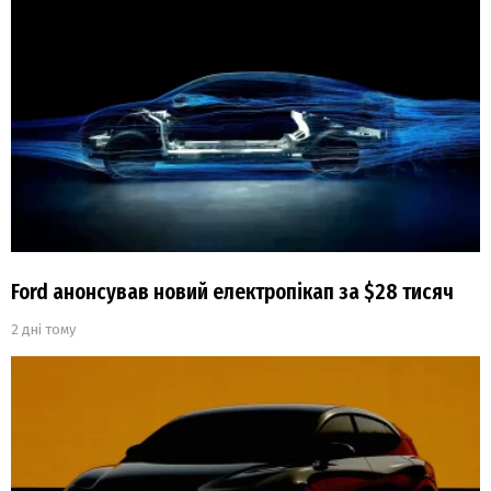
Ford анонсував новий електропікап за $28 тисяч
2 дні тому