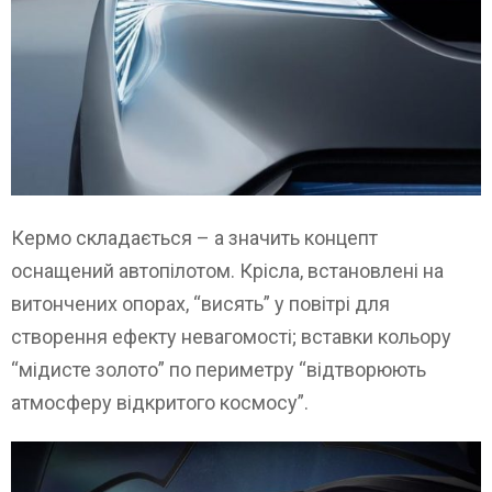
Кермо складається – а значить концепт
оснащений автопілотом. Крісла, встановлені на
витончених опорах, “висять” у повітрі для
створення ефекту невагомості; вставки кольору
“мідисте золото” по периметру “відтворюють
атмосферу відкритого космосу”.