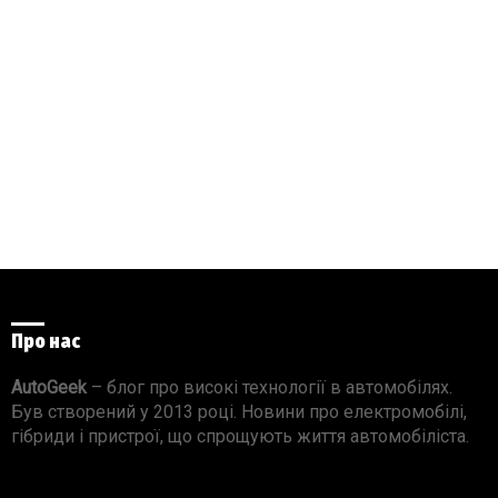
Про нас
AutoGeek
– блог про високі технології в автомобілях.
Був створений у 2013 році. Новини про електромобілі,
гібриди і пристрої, що спрощують життя автомобіліста.