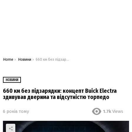
You are here:
Home
Новини
660 км без підзарядки: концепт Buick Electra здивував дверима та відсутністю торпедо
НОВИНИ
660 км без підзарядки: концепт Buick Electra
здивував дверима та відсутністю торпедо
6 років тому
1.7k
Views