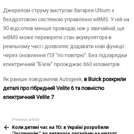
Джерелом струму виступає батарея Ultium з
бездротовою системою управління wBMS. У ній на
90 відсотків менше проводів, ніж у звичайній, ще
wBMS може перевіряти стан акумулятора в
реальному часі і дозволяє додавати нові функції
через оновлення ПЗ “по повітрю”. Без підзарядки
електричний “Б’юїк” проїжджає 660 кілометрів.
Як раніше повідомляв Autogeek,
в Buick розкрили
деталі про гібридний Velite 6 та повністю
електричний Velite 7
.
Previous article
See
Коли дитині час на ТО: в Україні розробили
more
“інструкцію” до дитячого організму на кшталт