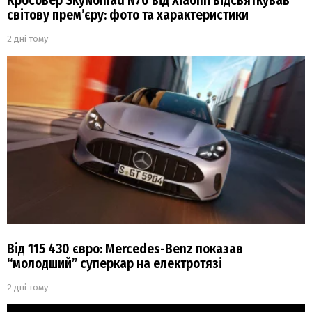
Кросовер SkyNomad N70 від Xiaomi відсвяткував
світову прем’єру: фото та характеристики
2 дні тому
Від 115 430 євро: Mercedes-Benz показав
“молодший” суперкар на електротязі
2 дні тому