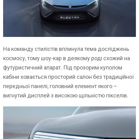
На команду стилістів вплинула тема досліджень
космосу, тому шоу-кар в деякому роді схожий на
футуристичний апарат. Під прозорим куполом
кабіни ховається просторий салон без традиційної
передньої панелі, головний елемент якого –
вигнутий дисплей з високою щільністю пікселів.