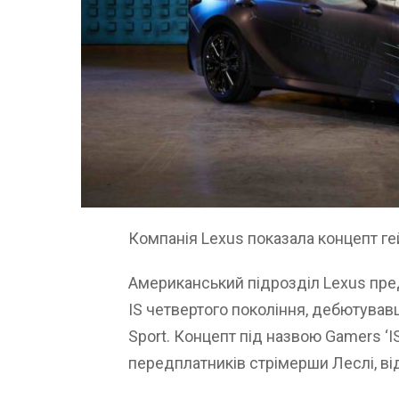
Компанія Lexus показала концепт г
Американський підрозділ Lexus пре
IS четвертого покоління, дебютувавш
Sport. Концепт під назвою Gamers ‘I
передплатників стрімерши Леслі, від