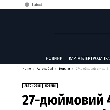
Latest
НОВИНИ
КАРТА ЕЛЕКТРОЗАПР
You are here:
Home
Автомобілі
Новини
27-дюймовий 4K-монітор та висувна клавіатура з мишею: геймерськ
АВТОМОБІЛІ
НОВИНИ
27-дюймовий 4