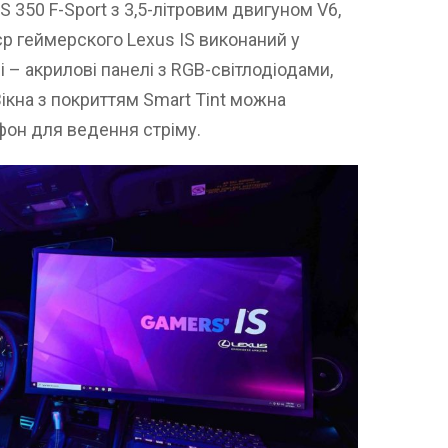
S 350 F-Sport з 3,5-літровим двигуном V6,
’єр геймерского Lexus IS виконаний у
і – акрилові панелі з RGB-світлодіодами,
Вікна з покриттям Smart Tint можна
 фон для ведення стріму.