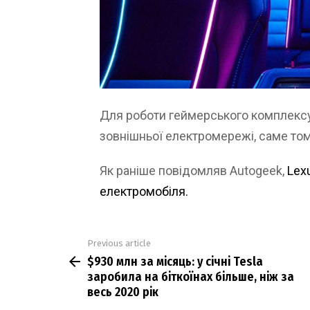
Для роботи геймерського комплексу
зовнішньої електромережі, саме том
Як раніше повідомляв Autogeek,
Lex
електромобіля.
Previous article
See
$930 млн за місяць: у січні Tesla
more
заробила на біткоїнах більше, ніж за
весь 2020 рік