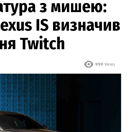
атура з мишею:
exus IS визначив
ня Twitch
999
Views