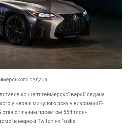
еймерського седана.
дставив концепт геймерскої версії седана
ого у червні минулого року у виконанні F-
S став спільним проектом 554 тисяч
омої в мережі Twitch як Fuslie.