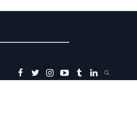
facebook
twitter
instagram
youtube
tumblr
linkedin
SEARCH