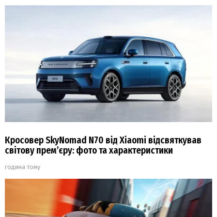
Кросовер SkyNomad N70 від Xiaomi відсвяткував
світову прем’єру: фото та характеристики
година тому