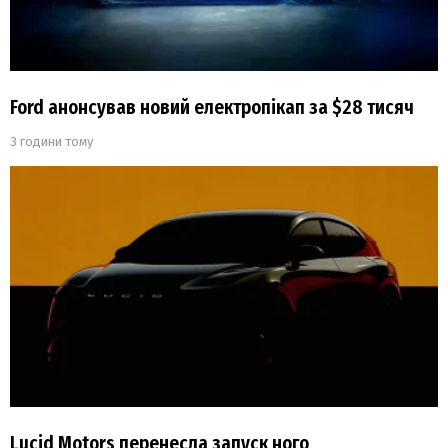
Ford анонсував новий електропікап за $28 тисяч
3 години тому
Lucid Motors перенесла запуск ного