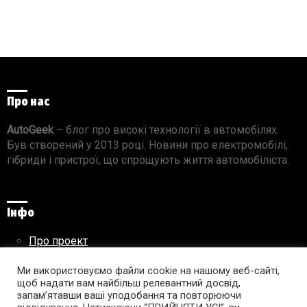
Про нас
AutoGeek
– блог про високі технології в автомобілях.
Був створений у 2013 році. Новини про електромобілі,
гібриди і пристрої, що спрощують життя автомобіліста.
Інфо
Про проект
Реклама на сайті
Ми використовуємо файли cookie на нашому веб-сайті,
Правила використання матеріалів
щоб надати вам найбільш релевантний досвід,
запам’ятавши ваші уподобання та повторюючи