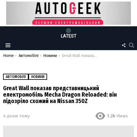
LATEST
FOLLO
S
Menu
US
You are here:
Home
Автомобілі
Новини
Great Wall показав представницький електромобіль Mecha Dragon Reloaded: він підозріло схожий на Nissan 350Z
АВТОМОБІЛІ
НОВИНИ
Great Wall показав представницький
електромобіль Mecha Dragon Reloaded: він
підозріло схожий на Nissan 350Z
4 роки тому
1.2k
Views