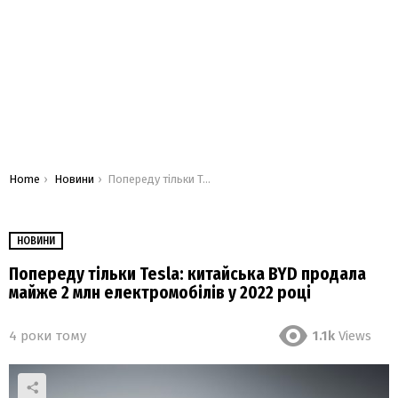
You are here:
Home
Новини
Попереду тільки Tesla: китайська BYD продала майже 2 млн електромобілів у 2022 році
НОВИНИ
Попереду тільки Tesla: китайська BYD продала
майже 2 млн електромобілів у 2022 році
4 роки тому
1.1k
Views