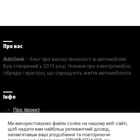
Про нас
AutoGeek
– блог про високі технології в автомобілях.
Був створений у 2013 році. Новини про електромобілі,
гібриди і пристрої, що спрощують життя автомобіліста.
Інфо
Про проект
Реклама на сайті
Ми використовуємо файли cookie на нашому веб-сайті,
Правила використання матеріалів
щоб надати вам найбільш релевантний досвід,
запам’ятавши ваші уподобання та повторюючи