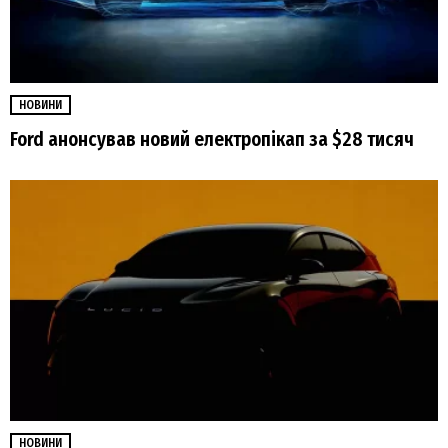
НОВИНИ
Ford анонсував новий електропікап за $28 тисяч
НОВИНИ