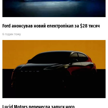
Ford анонсував новий електропікап за $28 тисяч
6 годин тому
Lucid Motors перенесла запуск ного