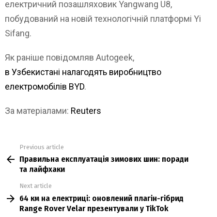
електричний позашляховик Yangwang U8,
побудований на новій технологічній платформі Yi
Sifang.
Як раніше повідомляв Autogeek,
в Узбекистані налагодять виробництво
електромобілів BYD
.
За матеріалами:
Reuters
Previous article
See
Правильна експлуатація зимових шин: поради
more
та лайфхаки
Next article
64 км на електриці: оновлений плагін-гібрид
Range Rover Velar презентували у TikTok