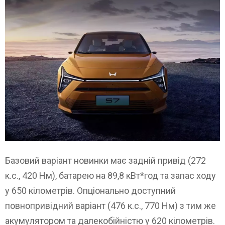
Базовий варіант новинки має задній привід (272
к.с., 420 Нм), батарею на 89,8 кВт*год та запас ходу
у 650 кілометрів. Опціонально доступний
повнопривідний варіант (476 к.с., 770 Нм) з тим же
акумулятором та далекобійністю у 620 кілометрів.