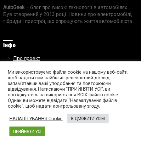
AutoGeek
– блог про високі технології в автомобілях.
Був створений у 2013 році. Новини про електромобілі,
гібриди і пристрої, що спрощують життя автомобіліста.
Інфо
Про проект
Реклама на сайті
Правила використання матеріалів
Ми використовуємо файли cookie на нашому веб-сайті,
щоб надати вам найбільш релевантний досвід,
запам’ятавши ваші уподобання та повторюючи
відвідування. Натискаючи “ПРИЙНЯТИ УСІ”, ви
погоджуєтесь на використання ВСІХ файлів cookie.
Підпишись на AutoGeek!
Однак ви можете відвідати "Налаштування файлів
cookie", щоб надати контрольовану згоду.
facebook
twitter
instagram
youtube
tumblr
linkedin
НАЛАШТУВАННЯ Cookie
ВІДМОВИТИ УСІМ
ПРИЙНЯТИ УСІ