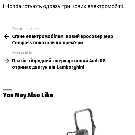
і Honda готують одразу три нових електромобілі
.
Previous article
See
Стане електромобілем: новий кросовер Jeep
more
Compass показали до прем’єри
Next article
Плагін-гібридний гіперкар: новий Audi R8
отримає двигун від Lamborghini
You May Also Like