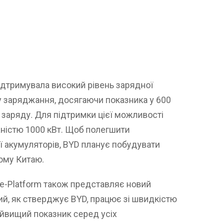
ідтримувала високий рівень зарядної
у заряджання, досягаючи показника у 600
і заряду. Для підтримки цієї можливості
жністю 1000 кВт. Щоб полегшити
ї акумуляторів, BYD планує побудувати
ому Китаю.
 e-Platform також представляє новий
ий, як стверджує BYD, працює зі швидкістю
найвищий показник серед усіх