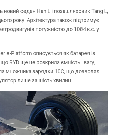
новий седан Han L і позашляховик Tang L,
цього року. Архітектура також підтримує
ктродвигунів потужністю до 1084 к.с. у
 e-Platform описується як батарея із
що BYD ще не розкрила ємність і вагу,
ла множника зарядки 10C, що дозволяє
лятор лише за шість хвилин.