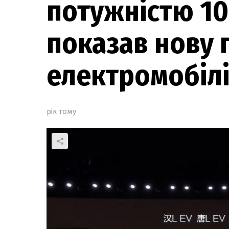
потужністю 10
показав нову
електромобіл
рік тому