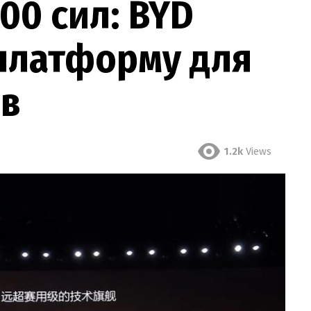
00 сил: BYD
 платформу для
ів
1.2k
Views