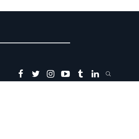
facebook
twitter
instagram
youtube
tumblr
linkedin
SEARCH