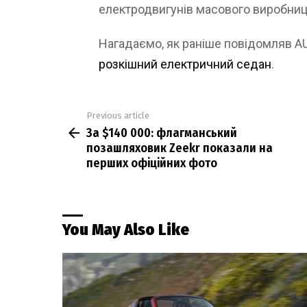
електродвигунів масового виробницт
Нагадаємо, як раніше повідомляв 
розкішний електричний седан
.
Previous article
See
За $140 000: флагманський
more
позашляховик Zeekr показали на
перших офіційних фото
You May Also Like