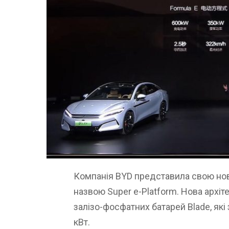
Компанія BYD представила свою нов
назвою Super e-Platform. Нова архіт
залізо-фосфатних батарей Blade, як
кВт.