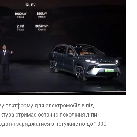
у платформу для електромобілів під
ектура отримає останнє покоління літій-
і здатні заряджатися з потужністю до 1000