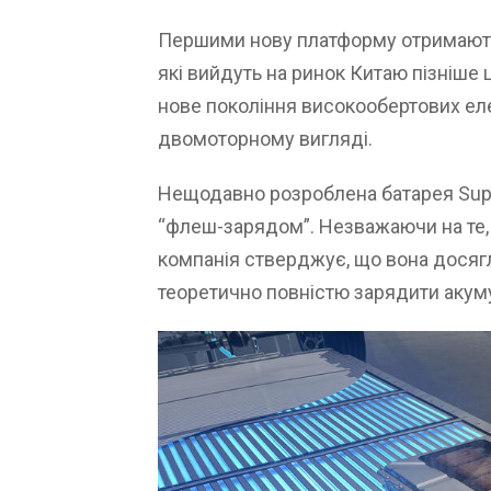
Першими нову платформу отримають 
які вийдуть на ринок Китаю пізніше 
нове покоління високообертових еле
двомоторному вигляді.
Нещодавно розроблена батарея Super
“флеш-зарядом”. Незважаючи на те, 
компанія стверджує, що вона досяг
теоретично повністю зарядити акуму