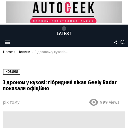
LATEST
FOLLO
S
Menu
US
You are here:
Home
Новини
З дроном у кузові: гібридний пікап Geely Radar показали офіційно
НОВИНИ
З дроном у кузові: гібридний пікап Geely Radar
показали офіційно
рік тому
999
Views