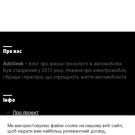
Про нас
AutoGeek
– блог про високі технології в автомобілях.
Був створений у 2013 році. Новини про електромобілі,
гібриди і пристрої, що спрощують життя автомобіліста.
Інфо
Про проект
Реклама на сайті
Ми використовуємо файли cookie на нашому веб-сайті,
Правила використання матеріалів
щоб надати вам найбільш релевантний досвід,