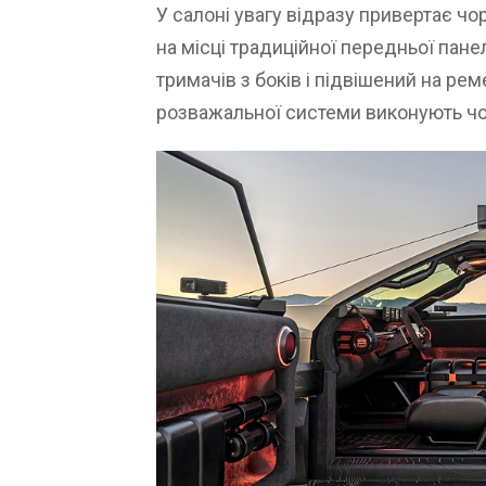
У салоні увагу відразу привертає ч
на місці традиційної передньої пане
тримачів з боків і підвішений на ре
розважальної системи виконують чот