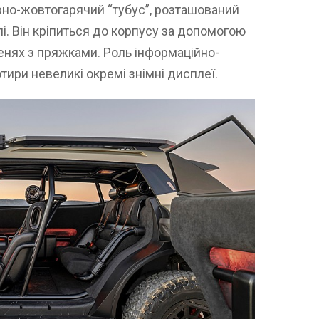
орно-жовтогарячий “тубус”, розташований
лі. Він кріпиться до корпусу за допомогою
менях з пряжками. Роль інформаційно-
ири невеликі окремі знімні дисплеї.