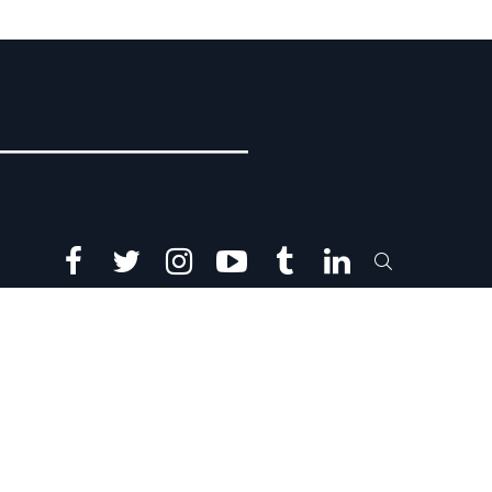
facebook
twitter
instagram
youtube
tumblr
linkedin
SEARCH