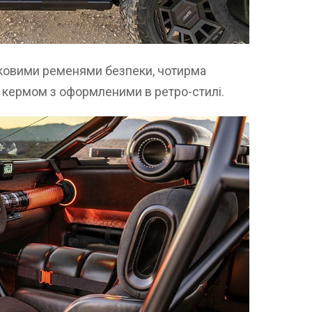
чковими ременями безпеки, чотирма
ж кермом з оформленими в ретро-стилі.