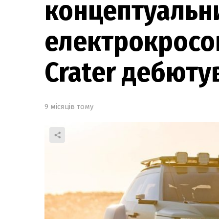
концептуальн
електрокросо
Crater дебюту
9 місяців тому