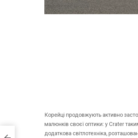
Корейці продовжують активно засто
малюнків своєї оптики: у Crater так
додаткова світлотехніка, розташован