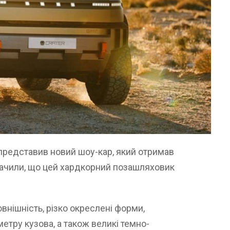
представив новий шоу-кар, який отримав
азначили, що цей хардкорний позашляховик
нішність, різко окреслені форми,
етру кузова, а також великі темно-