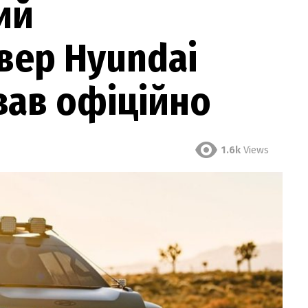
ий
вер Hyundai
вав офіційно
1.6k
Views