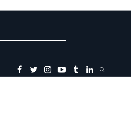
facebook
twitter
instagram
youtube
tumblr
linkedin
SEARCH