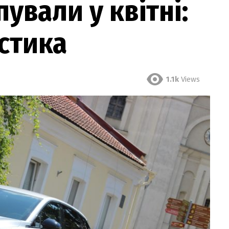
ували у квітні:
стика
1.1k
Views