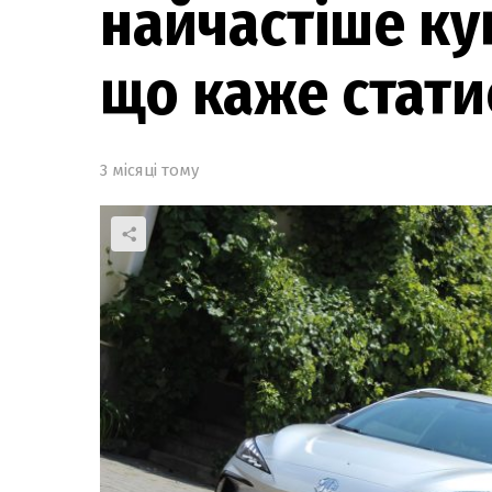
найчастіше куп
що каже стати
3 місяці тому