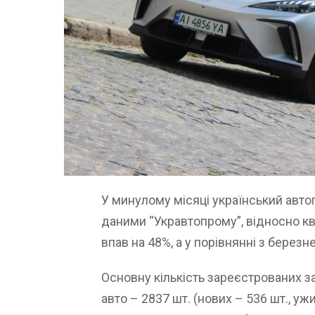
У минулому місяці український авто
даними “Укравтопрому”, відносно кв
впав на 48%, а у порівнянні з берез
Основну кількість зареєстрованих з
авто – 2837 шт. (нових – 536 шт., у