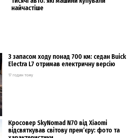
тисячі авто: які машини купували
найчастіше
З запасом ходу понад 700 км: седан Buick
Electra L7 отримав електричну версію
17 годин тому
Кросовер SkyNomad N70 від Xiaomi
відсвяткував світову прем’єру: фото та
характеристики