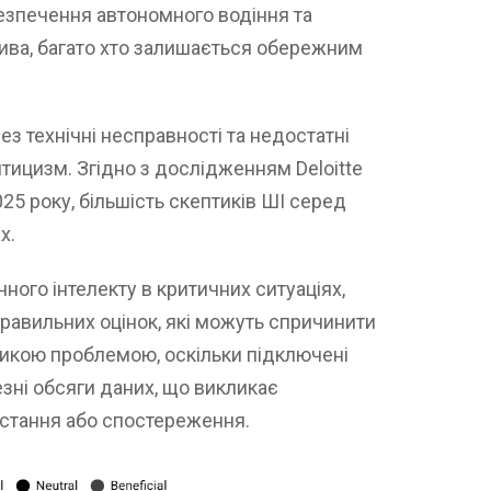
безпечення автономного водіння та
лива, багато хто залишається обережним
 технічні несправності та недостатні
птицизм. Згідно з дослідженням Deloitte
25 року, більшість скептиків ШІ серед
х.
ного інтелекту в критичних ситуаціях,
авильних оцінок, які можуть спричинити
еликою проблемою, оскільки підключені
зні обсяги даних, що викликає
стання або спостереження.