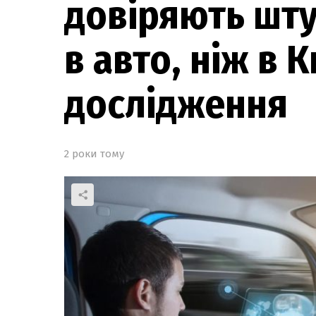
довіряють шту
в авто, ніж в Ки
дослідження
2 роки тому