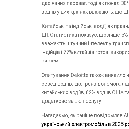
дає явних переваг, тоді як понад 30
водіїв у цих країнах вважають, що Ш
Китайські та індійські водії, як пра
ШІ. Статистика показує, що лише 5% во
вважають штучний інтелект у трансп
індійців і 77% китайців готові вико
систем.
Опитування Deloitte також виявило 
серед водіїв. Екстрена допомога лід
китайських водіїв, 62% водіїв США та
додатково за цю послугу.
Нагадаємо, як раніше повідомляв A
український електромобіль в 2025 р