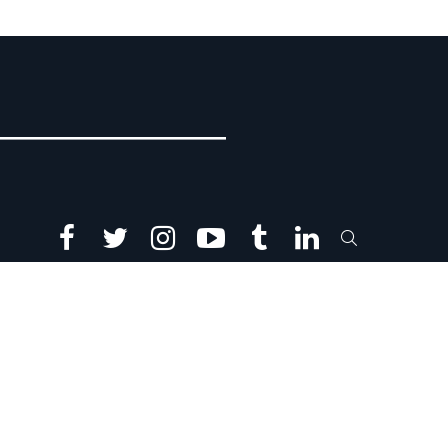
facebook
twitter
instagram
youtube
tumblr
linkedin
SEARCH