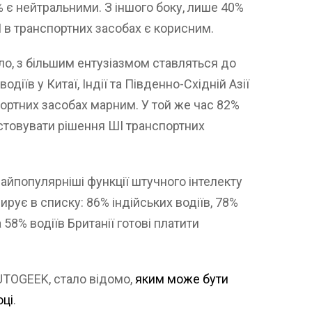
% є нейтральними. З іншого боку, лише 40%
І в транспортних засобах є корисним.
вило, з більшим ентузіазмом ставляться до
діїв у Китаї, Індії та Південно-Східній Азії
ортних засобах марним. У той же час 82%
ристовувати рішення ШІ транспортних
найпопулярніші функції штучного інтелекту
ирує в списку: 86% індійських водіїв, 78%
 58% водіїв Британії готові платити
UTOGEEK, стало відомо,
яким може бути
оці
.