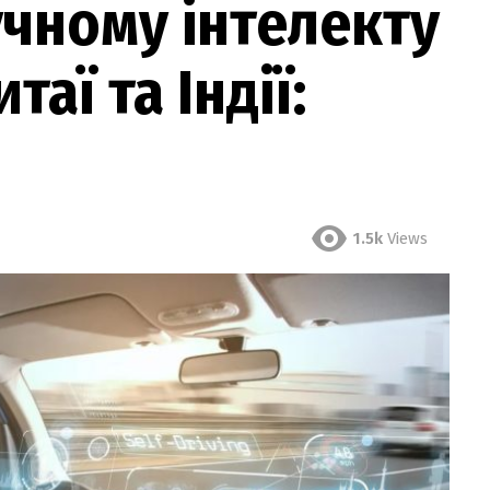
чному інтелекту
таї та Індії:
1.5k
Views