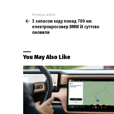
Previous article
See
З запасом ходу понад 700 км:
more
електрокросовер BMW iX суттєво
оновили
You May Also Like