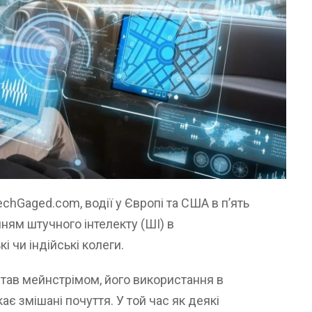
chGaged.com, водії у Європі та США в п’ять
ням штучного інтелекту (ШІ) в
і чи індійські колеги.
І став мейнстрімом, його використання в
є змішані почуття. У той час як деякі