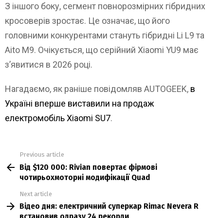
З іншого боку, сегмент повнорозмірних гібридних
кросоверів зростає. Це означає, що його
головними конкурентами стануть гібридні Li L9 та
Aito M9. Очікується, що серійний Xiaomi YU9 має
з’явитися в 2026 році.
Нагадаємо, як раніше повідомляв AUTOGEEK,
в
Україні вперше виставили на продаж
електромобіль Xiaomi SU7
.
Previous article
See
Від $120 000: Rivian повертає фірмові
more
чотирьохмоторні модифікації Quad
Next article
Відео дня: електричний суперкар Rimac Nevera R
встановив одразу 24 рекорди