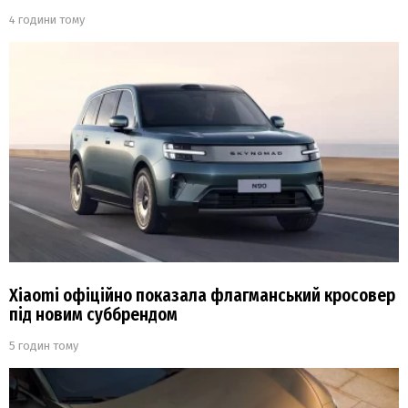
4 години тому
Xiaomi офіційно показала флагманський кросовер
під новим суббрендом
5 годин тому