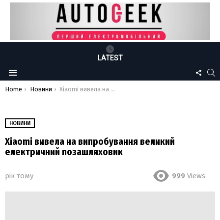
LATEST
FOLLO
S
Menu
US
You are here:
Home
Новини
Xiaomi вивела на випробування великий електричний позашляховик
НОВИНИ
Xiaomi вивела на випробування великий
електричний позашляховик
рік тому
999
Views