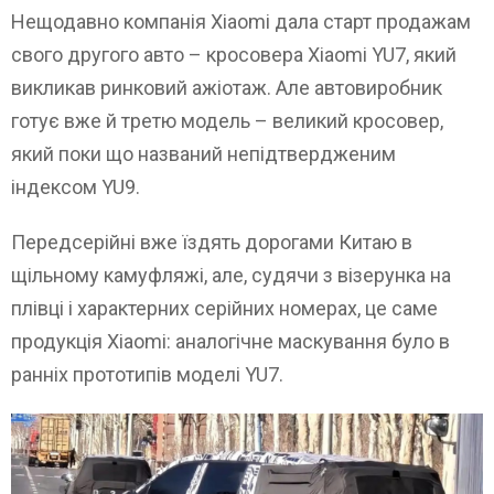
Нещодавно компанія Xiaomi дала старт продажам
свого другого авто – кросовера Xiaomi YU7, який
викликав ринковий ажіотаж. Але автовиробник
готує вже й третю модель – великий кросовер,
який поки що названий непідтвердженим
індексом YU9.
Передсерійні вже їздять дорогами Китаю в
щільному камуфляжі, але, судячи з візерунка на
плівці і характерних серійних номерах, це саме
продукція Xiaomi: аналогічне маскування було в
ранніх прототипів моделі YU7.