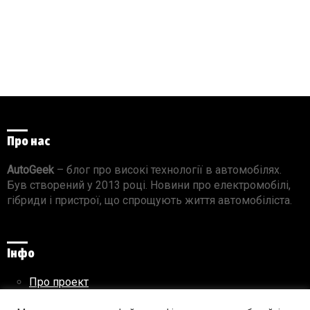
Про нас
AutoGeek
– блог про високі технології в автомобілях.
Був створений у 2013 році. Новини про електромобілі,
гібриди і пристрої, що спрощують життя автомобіліста.
Інфо
Про проект
Реклама на сайті