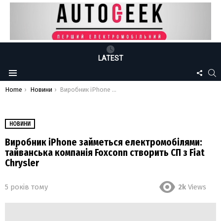
LATEST
FOLLO
S
Menu
US
You are here:
Home
Новини
Виробник iPhone займеться електромобілями: тайванська компанія Foxconn створить СП з Fiat Chrysler
НОВИНИ
Виробник iPhone займеться електромобілями:
тайванська компанія Foxconn створить СП з Fiat
Chrysler
5 років тому
2k
Views