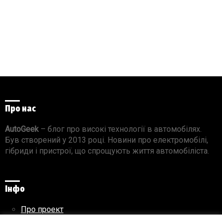
Про нас
AutoGeek
– блог про високі технології в автомобілях.
Був створений у 2013 році. Новини про електромобілі,
гібриди і пристрої, що спрощують життя автомобіліста.
Інфо
Про проект
Реклама на сайті