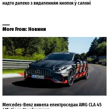
надто далеко з видаленням кнопок у салоні
More From:
Новини
Mercedes-Benz вивела електроседан AMG CLA 45