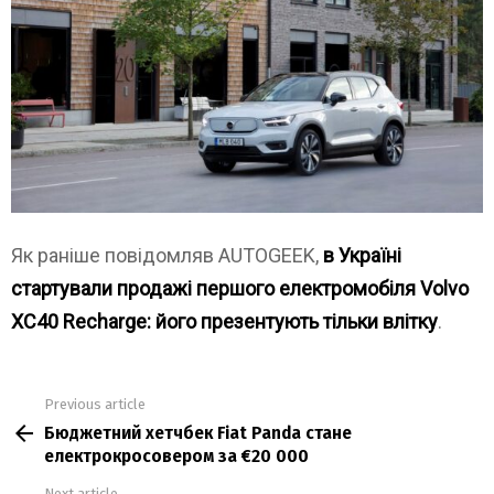
Як раніше повідомляв AUTOGEEK,
в Україні
стартували продажі першого електромобіля Volvo
XC40 Recharge: його презентують тільки влітку
.
Previous article
See
Бюджетний хетчбек Fiat Panda стане
more
електрокросовером за €20 000
Next article