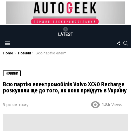
LATEST
FOLLO
S
Menu
US
You are here:
Home
Новини
Всю партію електромобілів Volvo XC40 Recharge розкупили ще до того, як вони приїдуть в Україну
НОВИНИ
Всю партію електромобілів Volvo XC40 Recharge
розкупили ще до того, як вони приїдуть в Україну
5 років тому
1.8k
Views