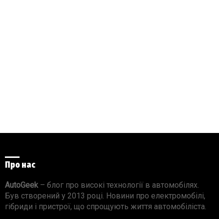
Про нас
AutoGeek
– блог про високі технології в автомобілях.
Був створений у 2013 році. Новини про електромобілі,
гібриди і пристрої, що спрощують життя автомобіліста.