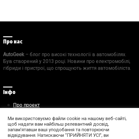
Про нас
AutoGeek
– блог про високі технології в автомобілях.
Був створений у 2013 році. Новини про електромобілі,
гібриди і пристрої, що спрощують життя автомобіліста.
Інфо
Про проект
Реклама на сайті
Правила використання матеріалів
Ми використовуємо файли cookie на нашому веб-сайті,
щоб надати вам найбільш релевантний досвід,
запам’ятавши ваші уподобання та повторюючи
відвідування. Натискаючи “ПРИЙНЯТИ УСІ”, ви