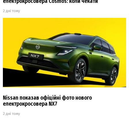
електрокросовера Cosmos: коли чекати
2 дні тому
Nissan показав офіційні фото нового
електрокросовера NX7
2 дні тому