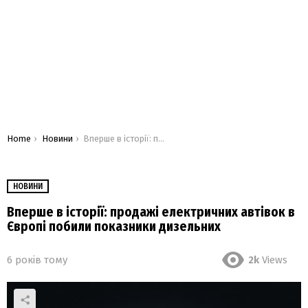
You are here:
Home
Новини
Вперше в історії: продажі електричних автівок в Європі побили показники дизельних
НОВИНИ
Вперше в історії: продажі електричних автівок в
Європі побили показники дизельних
6 років тому
2k
Views