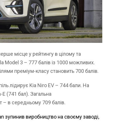
ерше місце у рейтингу в цілому та
a Model 3 – 777 балів із 1000 можливих.
лями преміум-класу становить 700 балів.
ль лідирує Kia Niro EV – 744 бали. На
-E (741 бал). Загальна
т – в середньому 709 балів.
ian зупинив виробництво на своєму заводі,