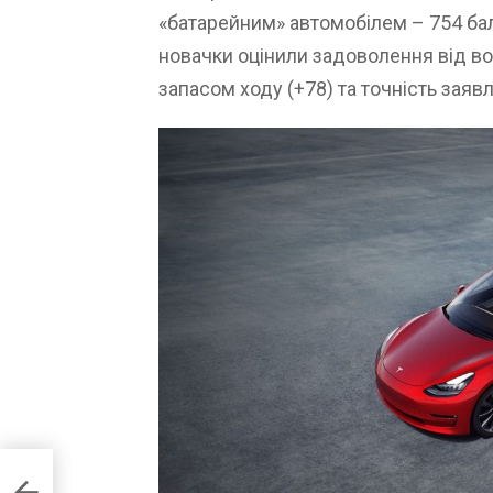
«батарейним» автомобілем – 754 ба
новачки оцінили задоволення від вод
запасом ходу (+78) та точність заявл
ілем