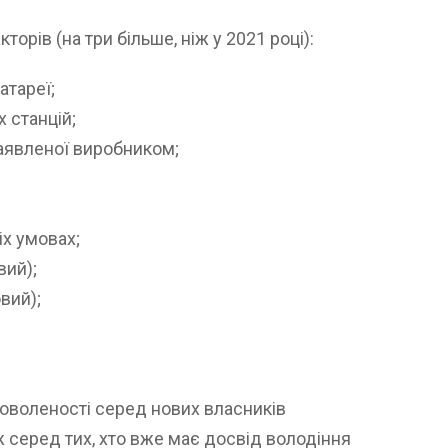
орів (на три більше, ніж у 2021 році):
атареї;
 станцій;
заявленої виробником;
х умовах;
вий);
овий);
адоволеності серед нових власників
 серед тих, хто вже має досвід володіння