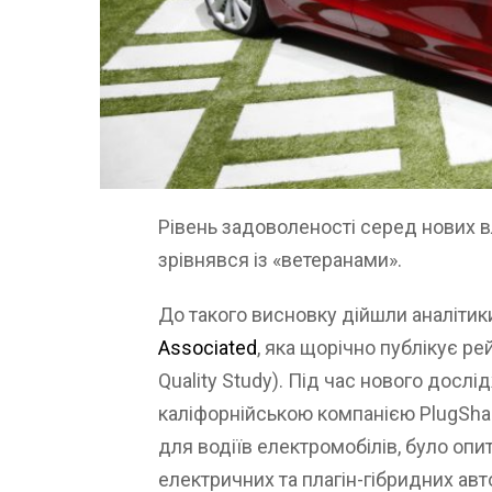
Рівень задоволеності серед нових в
зрівнявся із «ветеранами».
До такого висновку дійшли аналітик
Associated
, яка щорічно публікує рей
Quality Study). Під час нового досл
каліфорнійською компанією PlugSha
для водіїв електромобілів, було опи
електричних та плагін-гібридних ав