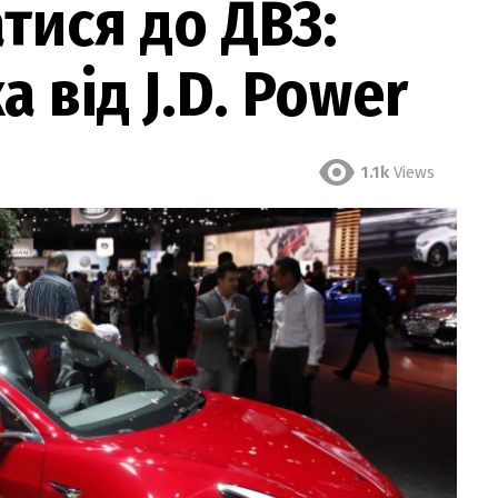
тися до ДВЗ:
а від J.D. Power
1.1k
Views