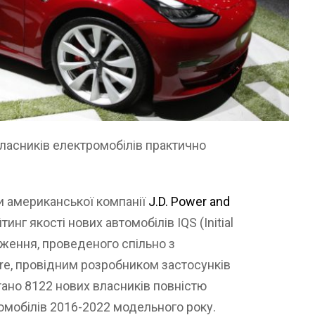
ласників електромобілів практично
и американської компанії
J.D. Power and
тинг якості нових автомобілів IQS (Initial
ідження, проведеного спільно з
re, провідним розробником застосунків
тано 8122 нових власників повністю
томобілів 2016-2022 модельного року.