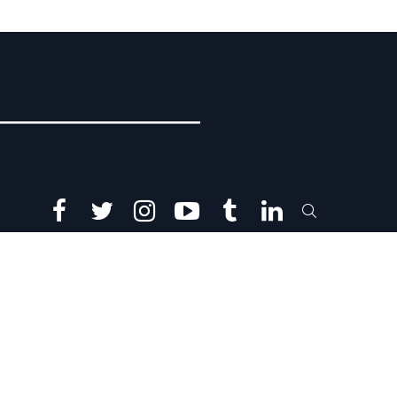
facebook
twitter
instagram
youtube
tumblr
linkedin
SEARCH