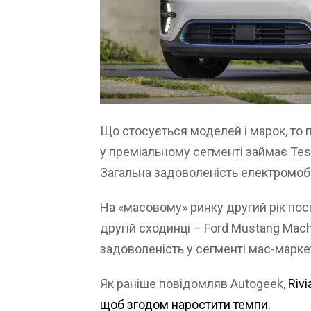
Що стосується моделей і марок, то п
у преміальному сегменті займає Tesl
Загальна задоволеність електромобі
На «масовому» ринку другий рік поспі
другій сходинці – Ford Mustang Mach
задоволеність у сегменті мас-марке
Як раніше повідомляв Autogeek,
Riv
щоб згодом наростити темпи.