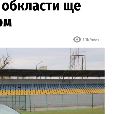
ь обкласти ще
ом
1.1k
Views