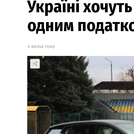
Україні хочут
одним податк
4 місяці тому