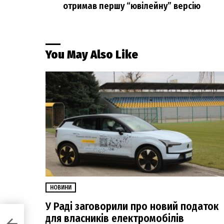
отримав першу “ювілейну” версію
You May Also Like
НОВИНИ
У Раді заговорили про новий податок
для власників електромобілів
имав