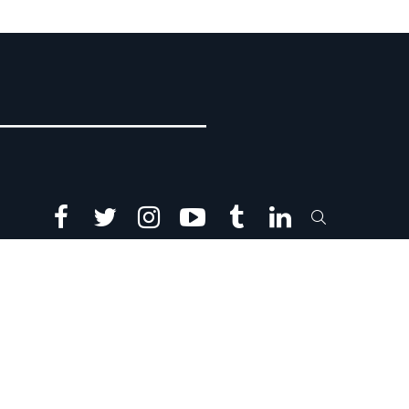
facebook
twitter
instagram
youtube
tumblr
linkedin
SEARCH