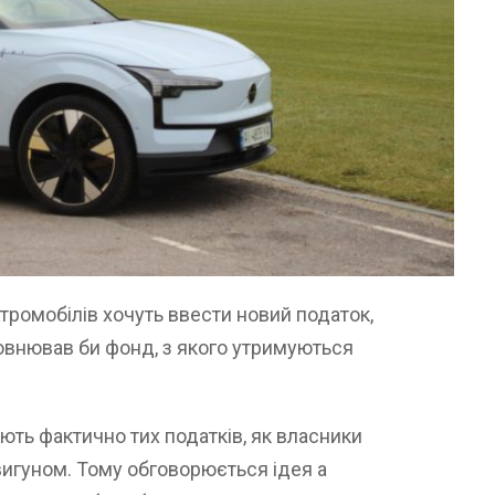
тромобілів хочуть ввести новий податок,
повнював би фонд, з якого утримуються
ють фактично тих податків, як власники
вигуном. Тому обговорюється ідея а