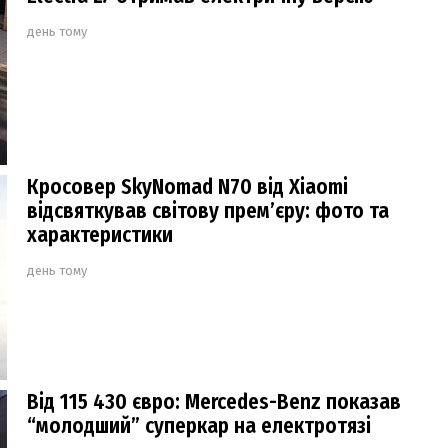
день тому
Кросовер SkyNomad N70 від Xiaomi
відсвяткував світову прем’єру: фото та
характеристики
день тому
Від 115 430 євро: Mercedes-Benz показав
“молодший” суперкар на електротязі