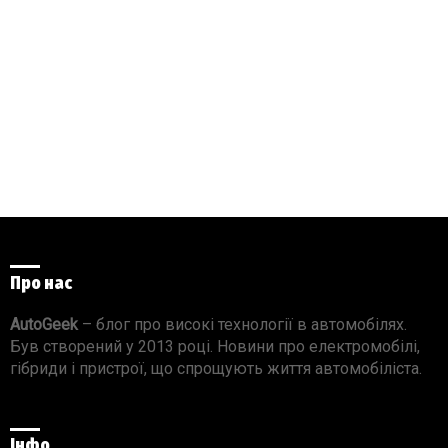
Про нас
AutoGeek
– блог про високі технології в автомобілях.
Був створений у 2013 році. Новини про електромобілі,
гібриди і пристрої, що спрощують життя автомобіліста.
Інфо