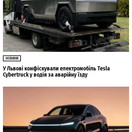
НОВИНИ
У Львові конфіскували електромобіль Tesla
Cybertruck у водія за аварійну їзду