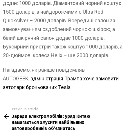
додає 1000 доларів. Діамантовий чорний коштує
1500 доларів, а найдорожчими є Ultra Red і
Quicksilver – 2000 доларів. Всередині салон за
замовчуванням оздоблений чорною шкірою, а
білий шкіряний салон додає 1000 доларів.
Буксирний пристрій також коштує 1000 доларів, а
20-дюймові колеса Helix – ще 2000 доларів.
Нагадаємо, як раніше повідомляв
AUTOGEEK,
адміністрація Трампа хоче замовити
автопарк броньованих Tesla
.
Previous article
See
Заради електромобілів: уряд Китаю
more
намагається змусити найбільших
автовиробників об’єднатись