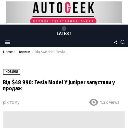
LATEST
FOLLO
S
Menu
US
You are here:
Home
Новини
Від $48 990: Tesla Model Y Juniper запустили у продаж
НОВИНИ
Від $48 990: Tesla Model Y Juniper запустили у
продаж
рік тому
1.2k
Views