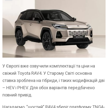
У Європі вже озвучили комплектації та ціни на
свіжий Toyota RAV4. У Старому Світі основна
ставка зроблена на гібриди, і таких модифікацій дві
– HEV і PHEV. Для обох варіантів передбачено
повний привід.
Нагадаємо, “шостий” RAV4 зберіг платформу TNGA-