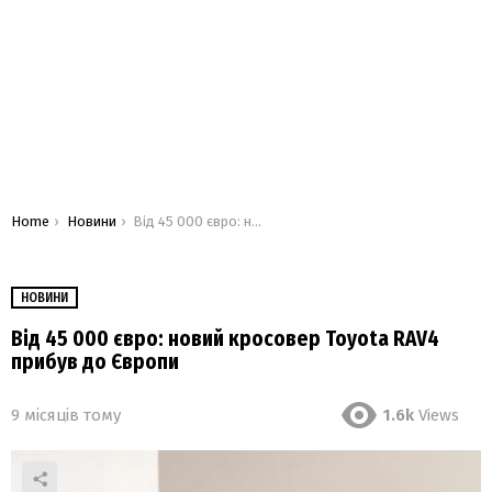
You are here:
Home
Новини
Від 45 000 євро: новий кросовер Toyota RAV4 прибув до Європи
НОВИНИ
Від 45 000 євро: новий кросовер Toyota RAV4
прибув до Європи
9 місяців тому
1.6k
Views