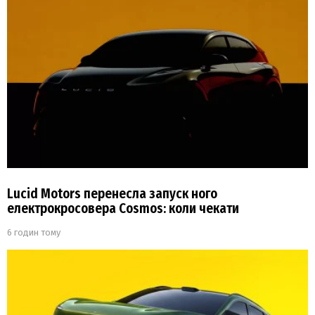
Lucid Motors перенесла запуск ного
електрокросовера Cosmos: коли чекати
6 годин тому