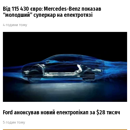
Від 115 430 євро: Mercedes-Benz показав
“молодший” суперкар на електротязі
4 години тому
Ford анонсував новий електропікап за $28 тисяч
5 годин тому