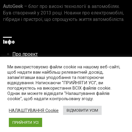
AutoGeek
– блог про високі технології в автомобілях.
Був створений у 2013 році. Новини про електромобілі,
гібриди і пристрої, що спрощують життя автомобіліста.
Інфо
Про проект
Реклама на сайті
Правила використання матеріалів
Ми використовуємо файли cookie на нашому веб-сайті,
щоб надати вам найбільш релевантний досвід,
запам’ятавши ваші уподобання та повторюючи
відвідування. Натискаючи “ПРИЙНЯТИ УСІ”, ви
погоджуєтесь на використання ВСІХ файлів cookie.
Підпишись на AutoGeek!
Однак ви можете відвідати "Налаштування файлів
cookie", щоб надати контрольовану згоду.
facebook
twitter
instagram
youtube
tumblr
linkedin
НАЛАШТУВАННЯ Cookie
ВІДМОВИТИ УСІМ
ПРИЙНЯТИ УСІ