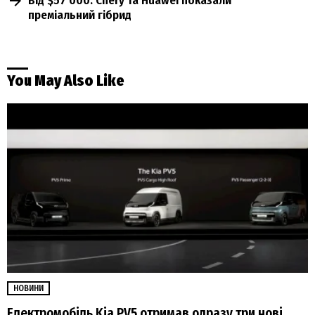
Від $57 000: Chery та Huawei показали
преміальний гібрид
You May Also Like
НОВИНИ
Електромобіль Kia PV5 отримав одразу три нові