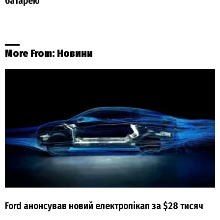
батарею
More From:
Новини
Ford анонсував новий електропікап за $28 тисяч