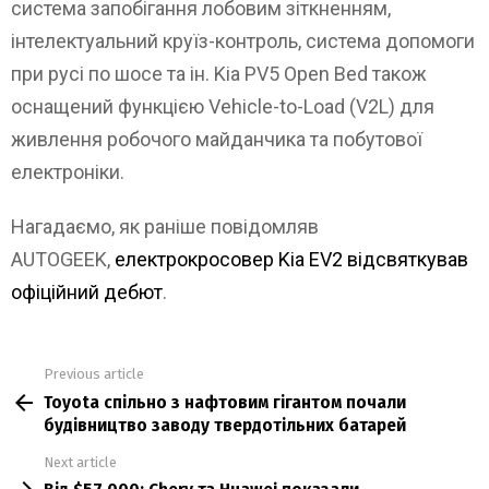
система запобігання лобовим зіткненням,
інтелектуальний круїз-контроль, система допомоги
при русі по шосе та ін. Kia PV5 Open Bed також
оснащений функцією Vehicle-to-Load (V2L) для
живлення робочого майданчика та побутової
електроніки.
Нагадаємо, як раніше повідомляв
AUTOGEEK,
електрокросовер Kia EV2 відсвяткував
офіційний дебют
.
Previous article
See
Toyota спільно з нафтовим гігантом почали
more
будівництво заводу твердотільних батарей
Next article