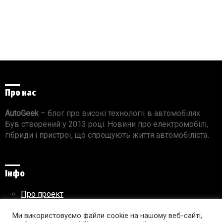
Про нас
AutoGeek
– блог про високі технології в автомобілях.
Був створений у 2013 році. Новини про електромобілі,
гібриди і пристрої, що спрощують життя автомобіліста.
Інфо
Про проект
Реклама на сайті
Правила використання матеріалів
Ми використовуємо файли cookie на нашому веб-сайті,