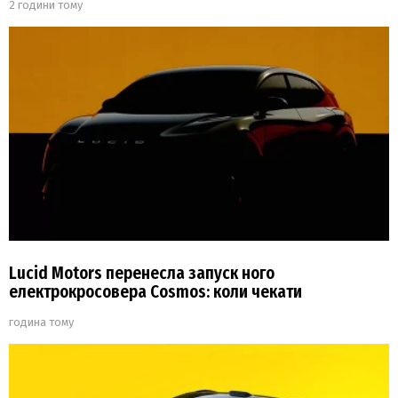
2 години тому
Lucid Motors перенесла запуск ного
електрокросовера Cosmos: коли чекати
година тому