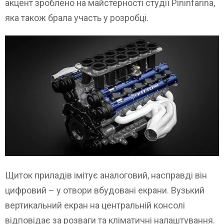
акцент зроблено на майстерності студії Pininfarina,
яка також брала участь у розробці.
Щиток приладів імітує аналоговий, насправді він
цифровий – у отвори вбудовані екрани. Вузький
вертикальний екран на центральній консолі
відповідає за розваги та кліматичні налаштування.