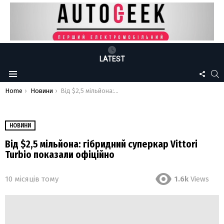
LATEST
FOLLO
S
Menu
US
You are here:
Home
Новини
Від $2,5 мільйона: гібридний суперкар Vittori Turbio показали офіційно
НОВИНИ
Від $2,5 мільйона: гібридний суперкар Vittori
Turbio показали офіційно
10 місяців тому
1.6k
Views