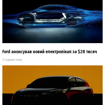
Ford анонсував новий електропікап за $28 тисяч
3 години тому