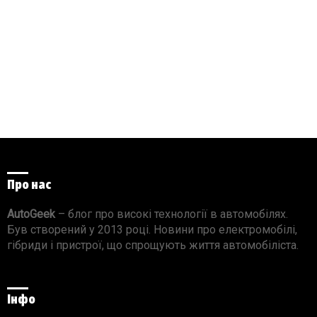
Про нас
AutoGeek
– блог про високі технології в автомобілях.
Був створений у 2013 році. Новини про електромобілі,
гібриди і пристрої, що спрощують життя автомобіліста.
Інфо