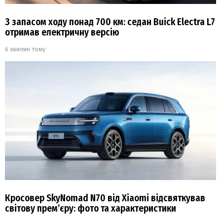
З запасом ходу понад 700 км: седан Buick Electra L7
отримав електричну версію
6 хвилин тому
Кросовер SkyNomad N70 від Xiaomi відсвяткував
світову прем’єру: фото та характеристики