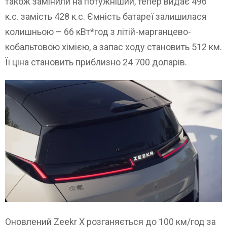
також замінили на потужніший, тепер видає 496
к.с. замість 428 к.с. Ємність батареї залишилася
колишньою – 66 кВт*год з літій-марганцево-
кобальтовою хімією, а запас ходу становить 512 км.
Її ціна становить приблизно 24 700 доларів.
Оновлений Zeekr X розганяється до 100 км/год за