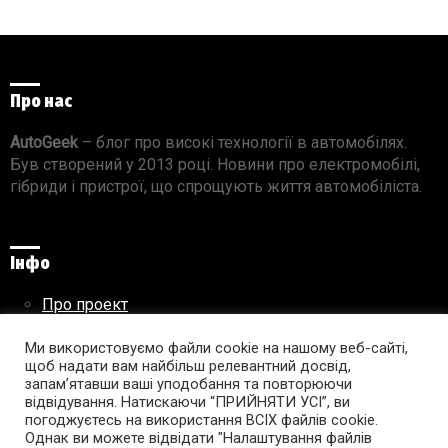
Про нас
AutoGeek
– блог про високі технології в автомобілях.
Був створений у 2013 році. Новини про електромобілі,
гібриди і пристрої, що спрощують життя автомобіліста.
Інфо
Про проект
Реклама на сайті
Правила використання матеріалів
Ми використовуємо файли cookie на нашому веб-сайті,
щоб надати вам найбільш релевантний досвід,
запам’ятавши ваші уподобання та повторюючи
відвідування. Натискаючи “ПРИЙНЯТИ УСІ”, ви
погоджуєтесь на використання ВСІХ файлів cookie.
Підпишись на AutoGeek!
Однак ви можете відвідати "Налаштування файлів