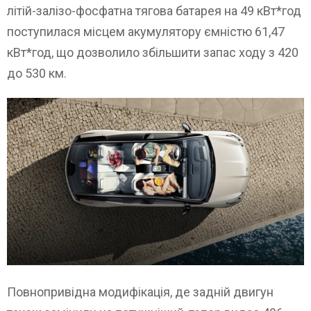
літій-залізо-фосфатна тягова батарея на 49 кВт*год
поступилася місцем акумулятору ємністю 61,47
кВт*год, що дозволило збільшити запас ходу з 420
до 530 км.
Повнопривідна модифікація, де задній двигун