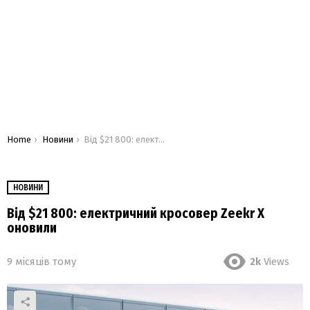
You are here:
Home
Новини
Від $21 800: електричний кросовер Zeekr X оновили
НОВИНИ
Від $21 800: електричний кросовер Zeekr X
оновили
9 місяців тому
2k
Views