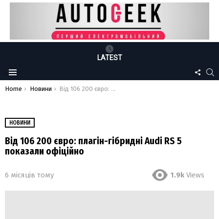
LATEST
FOLLO
S
Menu
US
You are here:
Home
Новини
Від 106 200 євро: плагін-гібридні Audi RS 5 показали офіційно
НОВИНИ
Від 106 200 євро: плагін-гібридні Audi RS 5
показали офіційно
6 місяців тому
1.9k
Views