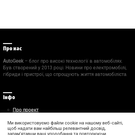
Про нас
AutoGeek
– блог про високі технології в автомобілях.
Був створений у 2013 році. Новини про електромобілі,
гібриди і пристрої, що спрощують життя автомобіліста.
Інфо
Про проект
Реклама на сайті
Правила використання матеріалів
Ми використовуємо файли cookie на нашому веб-сайті,
щоб надати вам найбільш релевантний досвід,
запам’ятавши ваші уподобання та повторюючи