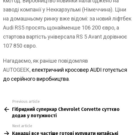
км/год. Виробництво новинки налагоджено на
заводі компанії у Неккарзульмі (Німеччина). Ціни
на домашньому ринку вже відомі: за новий ліфтбек
Audi RS5 просять щонайменше 106 200 євро, а
стартова вартість універсала RS 5 Avant дорівнює
107 850 євро.
Нагадаємо, як раніше повідомляв
AUTOGEEK,
електричний кросовер AUDI готується
до серійного виробництва
.
Previous article
See
Гібридний суперкар Chevrolet Corvette суттєво
more
додав у потужності
Next article
Канадці все частіше готові купувати китайські