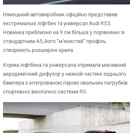
Німецький автовиробник офіційно представив
екстремальні ліфтбек та універсал Audi RS5.
Новинка приблизно на 9 см більша у порівнянні зі
стандартним A5, його “м’язистий” профіль
створюють розширені крила
Корма ліфтбека та універсала отримала масивний
аеродимічний дифузор у нижній частині заднього
бампера з інтегрованою парою овальних патрубків
спортивної вихлопної системи RS.