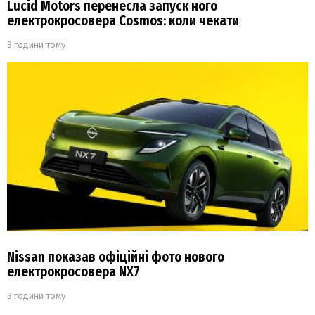
Lucid Motors перенесла запуск ного
електрокросовера Cosmos: коли чекати
3 години тому
Nissan показав офіційні фото нового
електрокросовера NX7
3 години тому