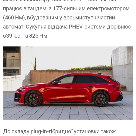
працює в тандемі з 177-сильним електромотором
(460 Нм), вбудованим у восьмиступінчастий
автомат. Сукупна віддача PHEV-системи дорівнює
639 к.с. та 825 Нм.
До складу plug-in-гібридної установки також