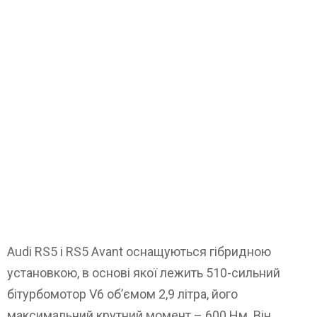
Audi RS5 і RS5 Avant оснащуються гібридною
установкою, в основі якої лежить 510-сильний
бітурбомотор V6 об’ємом 2,9 літра, його
максимальний крутний момент – 600 Нм. Він