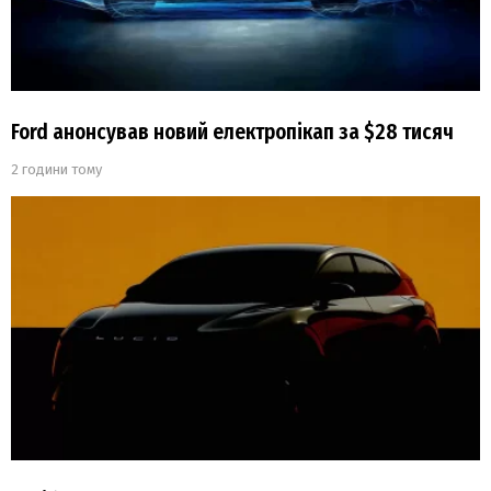
Ford анонсував новий електропікап за $28 тисяч
2 години тому